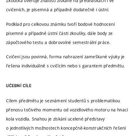
Zkouška ověřuje znalosti získané na přednáškách i ve
cvičeních, je písemná a případně dodatečně i ústní.
Podklad pro celkovou známku tvoří bodové hodnocení
písemné a případně ústní části zkoušky, dále body ze
zápočtového testu a dobrovolné semestrální práce.
Cvičení jsou povinná, forma nahrazení zameškané výuky je
řešena individuálně s cvičícím nebo s garantem předmětu.
UČEBNÍ CÍLE
Cílem předmětu je seznámení studentů s problematikou
přenosu točivého momentu od vozidlového motoru na hnací
kola vozidla. Snahou je získání ucelené představy
o jednotlivých možnostech koncepčně-konstrukčních řešení