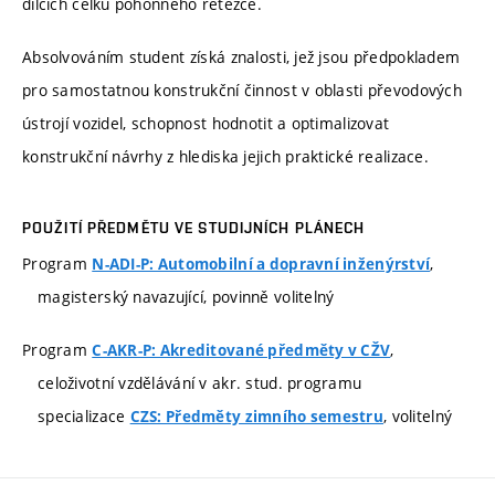
dílčích celků pohonného řetězce.
Absolvováním student získá znalosti, jež jsou předpokladem
pro samostatnou konstrukční činnost v oblasti převodových
ústrojí vozidel, schopnost hodnotit a optimalizovat
konstrukční návrhy z hlediska jejich praktické realizace.
POUŽITÍ PŘEDMĚTU VE STUDIJNÍCH PLÁNECH
Program
,
N-ADI-P: Automobilní a dopravní inženýrství
magisterský navazující, povinně volitelný
Program
,
C-AKR-P: Akreditované předměty v CŽV
celoživotní vzdělávání v akr. stud. programu
specializace
, volitelný
CZS: Předměty zimního semestru