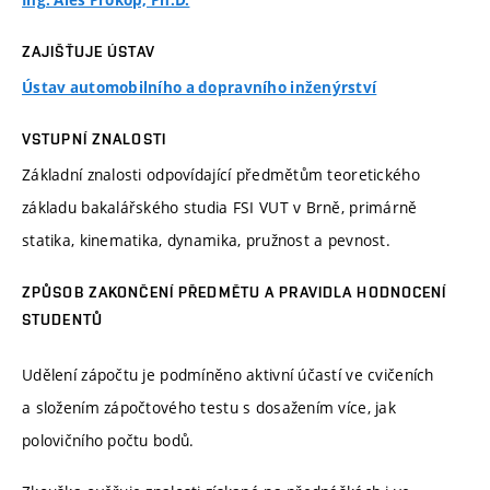
Ing. Aleš Prokop, Ph.D.
ZAJIŠŤUJE ÚSTAV
Ústav automobilního a dopravního inženýrství
VSTUPNÍ ZNALOSTI
Základní znalosti odpovídající předmětům teoretického
základu bakalářského studia FSI VUT v Brně, primárně
statika, kinematika, dynamika, pružnost a pevnost.
ZPŮSOB ZAKONČENÍ PŘEDMĚTU A PRAVIDLA HODNOCENÍ
STUDENTŮ
Udělení zápočtu je podmíněno aktivní účastí ve cvičeních
a složením zápočtového testu s dosažením více, jak
polovičního počtu bodů.