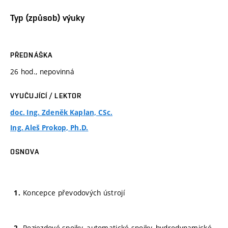
Typ (způsob) výuky
PŘEDNÁŠKA
26 hod., nepovinná
VYUČUJÍCÍ / LEKTOR
doc. Ing. Zdeněk Kaplan, CSc.
Ing. Aleš Prokop, Ph.D.
OSNOVA
Koncepce převodových ústrojí
Rozjezdové spojky, automatické spojky, hydrodynamické