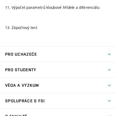
11. Výpočet parametrů kloubové hřídele a diferenciálu
13. Zápočtový test
PRO UCHAZEČE
Studuj strojní inženýrství
PRO STUDENTY
Nabídka studia
Předměty
Ambasadoři studia
VĚDA A VÝZKUM
Studijní programy
Přijímačky
Věda a výzkum na FSI
Studijní předpisy
SPOLUPRÁCE S FSI
Zápisy
Úspěchy výzkumu
Časový plán studia
Často kladené dotazy
Firemní spolupráce
Oblasti výzkumu