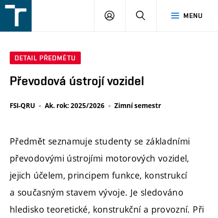
FSI
PŘIHLÁŠENÍ
HLEDAT
MENU
VUT
v
Brně
DETAIL PŘEDMĚTU
Převodová ústrojí vozidel
FSI-QRU
Ak. rok: 2025/2026
Zimní semestr
Předmět seznamuje studenty se základními
převodovými ústrojími motorových vozidel,
jejich účelem, principem funkce, konstrukcí
a současným stavem vývoje. Je sledováno
hledisko teoretické, konstrukční a provozní. Při