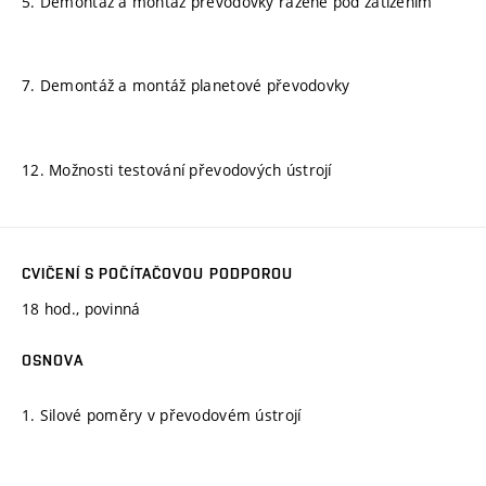
5. Demontáž a montáž převodovky řazené pod zatížením
7. Demontáž a montáž planetové převodovky
12. Možnosti testování převodových ústrojí
CVIČENÍ S POČÍTAČOVOU PODPOROU
18 hod., povinná
OSNOVA
1. Silové poměry v převodovém ústrojí