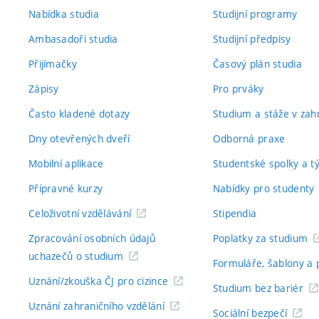
Nabídka studia
Studijní programy
Ambasadoři studia
Studijní předpisy
Přijímačky
Časový plán studia
Zápisy
Pro prváky
Často kladené dotazy
Studium a stáže v zahr
Dny otevřených dveří
Odborná praxe
Mobilní aplikace
Studentské spolky a 
Přípravné kurzy
Nabídky pro studenty
Celoživotní vzdělávání
Stipendia
Zpracování osobních údajů
Poplatky za studium
uchazečů o studium
Formuláře, šablony a 
Uznání/zkouška ČJ pro cizince
Studium bez bariér
Uznání zahraničního vzdělání
Sociální bezpečí