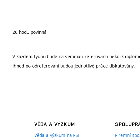
26 hod., povinná
V každém týdnu bude na semináři referováno několik diplom
Ihned po odreferování budou jednotlivé práce diskutovány.
VĚDA A VÝZKUM
SPOLUPRÁ
Věda a výzkum na FSI
Firemní spo