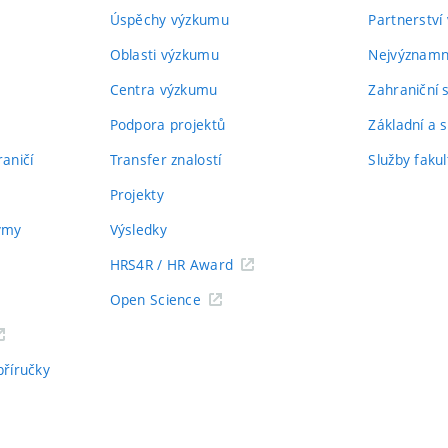
Úspěchy výzkumu
Partnerství
Oblasti výzkumu
Nejvýznamně
Centra výzkumu
Zahraniční 
Podpora projektů
Základní a s
aničí
Transfer znalostí
Služby fakul
Projekty
týmy
Výsledky
HRS4R / HR Award
Open Science
příručky