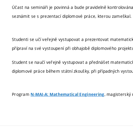
Účast na semináři je povinná a bude pravidelně kontrolován
seznámit se s prezentací diplomové práce, kterou zameškal.
Studenti se učí veřejně vystupovat a prezentovat matematick
přípraví na své vystoupení při obhajobě diplomového projekt
Student se naučí veřejně vystupovat a přednášet matematické
diplomové práce během státní zkoušky, při případných vysto
Program
, magisterský 
N-MAI-A: Mathematical Engineering