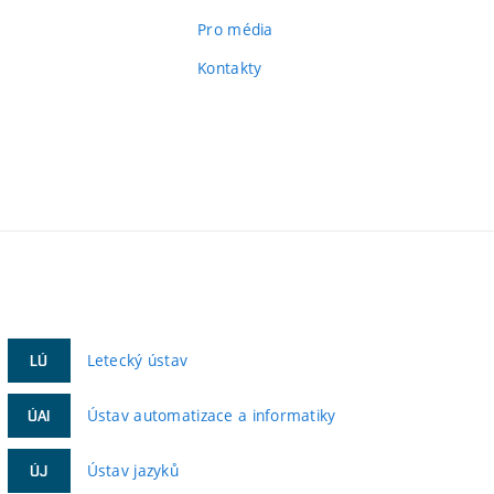
Pro média
Kontakty
Letecký ústav
LÚ
Ústav automatizace a informatiky
ÚAI
Ústav jazyků
ÚJ