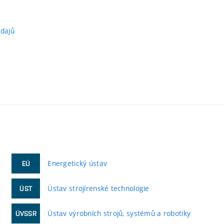
údajů
Energetický ústav
EÚ
Ústav strojírenské technologie
ÚST
Ústav výrobních strojů, systémů a robotiky
ÚVSSR