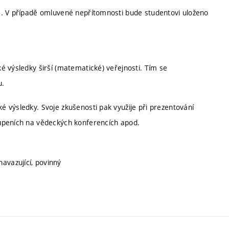
a. V případě omluvené nepřítomnosti bude studentovi uloženo
é výsledky širší (matematické) veřejnosti. Tím se
u.
 výsledky. Svoje zkušenosti pak využije při prezentování
upeních na vědeckých konferencích apod.
navazující, povinný