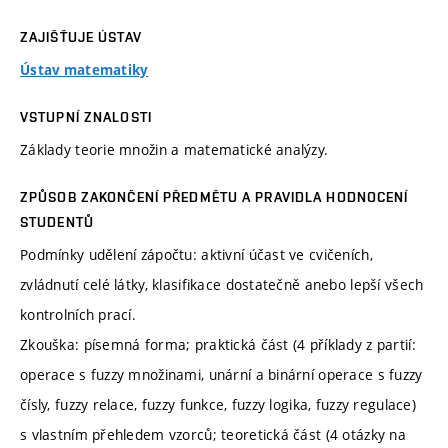
ZAJIŠŤUJE ÚSTAV
Ústav matematiky
VSTUPNÍ ZNALOSTI
Základy teorie množin a matematické analýzy.
ZPŮSOB ZAKONČENÍ PŘEDMĚTU A PRAVIDLA HODNOCENÍ
STUDENTŮ
Podmínky udělení zápočtu: aktivní účast ve cvičeních,
zvládnutí celé látky, klasifikace dostatečně anebo lepší všech
kontrolních prací.
Zkouška: písemná forma; praktická část (4 příklady z partií:
operace s fuzzy množinami, unární a binární operace s fuzzy
čísly, fuzzy relace, fuzzy funkce, fuzzy logika, fuzzy regulace)
s vlastním přehledem vzorců; teoretická část (4 otázky na