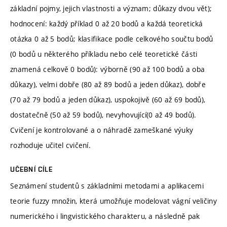
základní pojmy, jejich vlastnosti a význam; důkazy dvou vět);
hodnocení: každý příklad 0 až 20 bodů a každá teoretická
otázka 0 až 5 bodů; klasifikace podle celkového součtu bodů
(0 bodů u některého příkladu nebo celé teoretické části
znamená celkově 0 bodů): výborně (90 až 100 bodů a oba
důkazy), velmi dobře (80 až 89 bodů a jeden důkaz), dobře
(70 až 79 bodů a jeden důkaz), uspokojivě (60 až 69 bodů),
dostatečně (50 až 59 bodů), nevyhovující(0 až 49 bodů).
Cvičení je kontrolované a o náhradě zameškané výuky
rozhoduje učitel cvičení.
UČEBNÍ CÍLE
Seznámení studentů s základními metodami a aplikacemi
teorie fuzzy množin, která umožňuje modelovat vágní veličiny
numerického i lingvistického charakteru, a následně pak