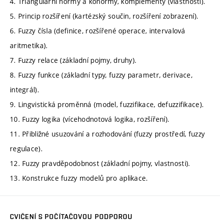
4. Triangulární normy a konormy, komplementy (vlastnosti).
5. Princip rozšíření (kartézský součin, rozšíření zobrazení).
6. Fuzzy čísla (definice, rozšířené operace, intervalová
aritmetika).
7. Fuzzy relace (základní pojmy, druhy).
8. Fuzzy funkce (základní typy, fuzzy parametr, derivace,
integrál).
9. Lingvistická proměnná (model, fuzzifikace, defuzzifikace).
10. Fuzzy logika (vícehodnotová logika, rozšíření).
11. Přibližné usuzování a rozhodování (fuzzy prostředí, fuzzy
regulace).
12. Fuzzy pravděpodobnost (základní pojmy, vlastnosti).
13. Konstrukce fuzzy modelů pro aplikace.
CVIČENÍ S POČÍTAČOVOU PODPOROU