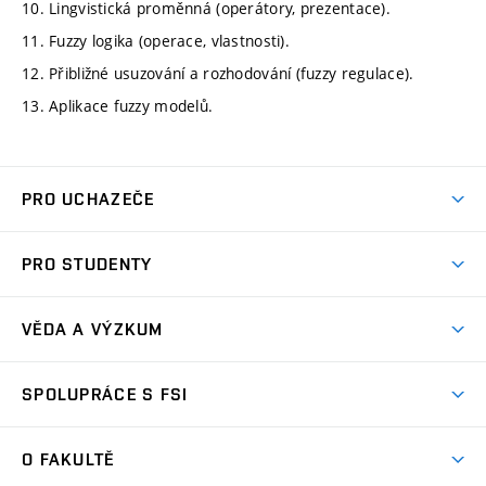
10. Lingvistická proměnná (operátory, prezentace).
11. Fuzzy logika (operace, vlastnosti).
12. Přibližné usuzování a rozhodování (fuzzy regulace).
13. Aplikace fuzzy modelů.
PRO UCHAZEČE
Studuj strojní inženýrství
PRO STUDENTY
Nabídka studia
Předměty
Ambasadoři studia
VĚDA A VÝZKUM
Studijní programy
Přijímačky
Věda a výzkum na FSI
Studijní předpisy
SPOLUPRÁCE S FSI
Zápisy
Úspěchy výzkumu
Časový plán studia
Často kladené dotazy
Firemní spolupráce
Oblasti výzkumu
O FAKULTĚ
Pro prváky
Dny otevřených dveří
Partnerství ve výzkumu