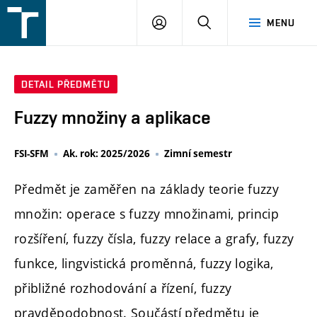
FSI
PŘIHLÁŠENÍ
HLEDAT
MENU
VUT
v
Brně
DETAIL PŘEDMĚTU
Fuzzy množiny a aplikace
FSI-SFM
Ak. rok: 2025/2026
Zimní semestr
Předmět je zaměřen na základy teorie fuzzy
množin: operace s fuzzy množinami, princip
rozšíření, fuzzy čísla, fuzzy relace a grafy, fuzzy
funkce, lingvistická proměnná, fuzzy logika,
přibližné rozhodování a řízení, fuzzy
pravděpodobnost. Součástí předmětu je