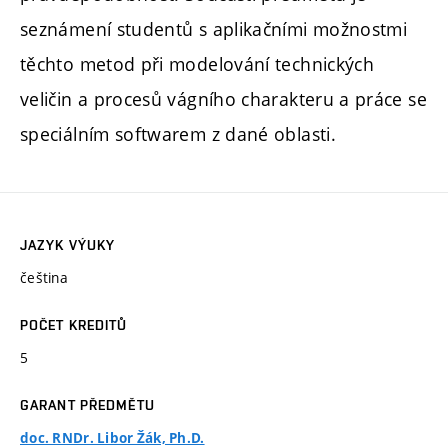
seznámení studentů s aplikačními možnostmi
těchto metod při modelování technických
veličin a procesů vágního charakteru a práce se
speciálním softwarem z dané oblasti.
JAZYK VÝUKY
čeština
POČET KREDITŮ
5
GARANT PŘEDMĚTU
doc. RNDr. Libor Žák, Ph.D.