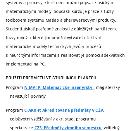
systémy a procesy, které není možno popsat klasickými
matematickými modely. Součástí kurzu je práce s fuzzy
toolboxem systému Matlab a sharewareovými produkty.
Studenti získají potřebné znalosti z důležitých partií teorie
fuzzy množin, které jim umožní vytvářet efektivní
matematické modely technických jevů a procesů
s neurčitými informacemi a realizovat je pomocí adekvátních
implementací na PC.
POUŽITÍ PŘEDMĚTU VE STUDIJNÍCH PLÁNECH
Program
, magisterský
N-MAI-P: Matematické inženýrství
navazující, povinný
Program
,
C-AKR-P: Akreditované předměty v CŽV
celoživotní vzdělávání v akr. stud. programu
specializace
, volitelný
CZS: Předměty zimního semestru