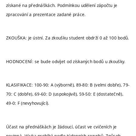
získané na přednáškách. Podmínkou udělení zápočtu je
zpracování a prezentace zadané práce.
ZKOUŠKA: je ústní. Za zkoušku student obdrží 0 až 100 bodů.
HODNOCENÍ: se bude odvíjet od získaných bodů u zkoušky.
KLASIFIKACE: 100-90: A (výborně), 89-80: B (velmi dobře), 79-
70: C (dobře), 69-60: D (uspokojivě), 59-50: E (dostatečně),
49-0: F (nevyhovující).
Účast na přednáškách je žádoucí, účast ve cvičeních je
povinná. Výuka probíhá podle týdenních rozvrhů. Způsob