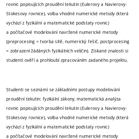
rovnic popisujících proudění tekutin (Eulerovy a Navierovy-
Stokesovy rovnice), volba vhodné numerické metody (která
vychází z fyzikální a matematické podstaty rovnic)
a počítačové modelování navržené numerické metody
(preprocesing = tvorba sítě, numerický řešič, postprocesing
= zobrazení žádáných fyzikálních veličin). Získané znalosti si
studenti ověří a prohloubí zpracováním zadaného projektu.
Studenti se seznámí se základními postupy modelování
proudění tekutin: fyzikální zákony, matematická analýza
rovnic popisujících proudění tekutin (Eulerovy a Navierovy-
Stokesovy rovnice), volba vhodné numerické metody (která
vychází z fyzikální a matematické podstaty rovnic)
a počítačové modelování navržené numerické metody