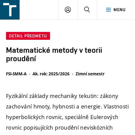
FSI
PŘIHLÁŠENÍ
HLEDAT
MENU
VUT
v
Brně
DETAIL PŘEDMĚTU
Matematické metody v teorii
proudění
FSI-SMM-A
Ak. rok: 2025/2026
Zimní semestr
Fyzikální základy mechaniky tekutin: zákony
zachování hmoty, hybnosti a energie. Vlastnosti
hyperbolických rovnic, speciálně Eulerových
rovnic popisujících proudění neviskózních