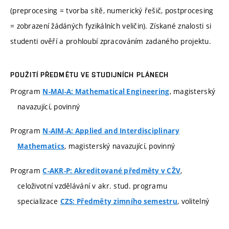
(preprocesing = tvorba sítě, numerický řešič, postprocesing
= zobrazení žádáných fyzikálních veličin). Získané znalosti si
studenti ověří a prohloubí zpracováním zadaného projektu.
POUŽITÍ PŘEDMĚTU VE STUDIJNÍCH PLÁNECH
Program
, magisterský
N-MAI-A: Mathematical Engineering
navazující, povinný
Program
N-AIM-A: Applied and Interdisciplinary
, magisterský navazující, povinný
Mathematics
Program
,
C-AKR-P: Akreditované předměty v CŽV
celoživotní vzdělávání v akr. stud. programu
specializace
, volitelný
CZS: Předměty zimního semestru