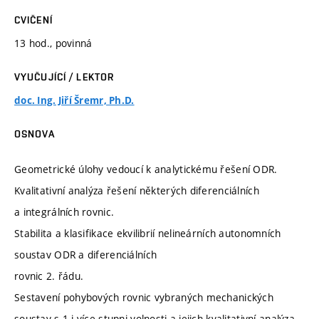
CVIČENÍ
13 hod., povinná
VYUČUJÍCÍ / LEKTOR
doc. Ing. Jiří Šremr, Ph.D.
OSNOVA
Geometrické úlohy vedoucí k analytickému řešení ODR.
Kvalitativní analýza řešení některých diferenciálních
a integrálních rovnic.
Stabilita a klasifikace ekvilibrií nelineárních autonomních
soustav ODR a diferenciálních
rovnic 2. řádu.
Sestavení pohybových rovnic vybraných mechanických
soustav s 1 i více stupni volnosti a jejich kvalitativní analýza.