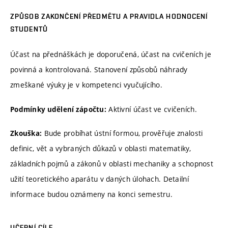
ZPŮSOB ZAKONČENÍ PŘEDMĚTU A PRAVIDLA HODNOCENÍ
STUDENTŮ
Účast na přednáškách je doporučená, účast na cvičeních je
povinná a kontrolovaná. Stanovení způsobů náhrady
zmeškané výuky je v kompetenci vyučujícího.
Aktivní účast ve cvičeních.
Podmínky udělení zápočtu:
Bude probíhat ústní formou, prověřuje znalosti
Zkouška:
definic, vět a vybraných důkazů v oblasti matematiky,
základních pojmů a zákonů v oblasti mechaniky a schopnost
užití teoretického aparátu v daných úlohach. Detailní
informace budou oznámeny na konci semestru.
UČEBNÍ CÍLE