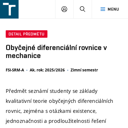
FSI
PŘIHLÁŠENÍ
HLEDAT
MENU
VUT
v
Brně
DETAIL PŘEDMĚTU
Obyčejné diferenciální rovnice v
mechanice
FSI-SRM-A
Ak. rok: 2025/2026
Zimní semestr
Předmět seznámí studenty se základy
kvalitativní teorie obyčejných diferenciálních
rovnic, zejména s otázkami existence,
jednoznačnosti a prodloužitelnosti řešení