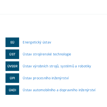
Energetický ústav
EÚ
Ústav strojírenské technologie
ÚST
Ústav výrobních strojů, systémů a robotiky
ÚVSSR
Ústav procesního inženýrství
ÚPI
Ústav automobilního a dopravního inženýrství
ÚADI