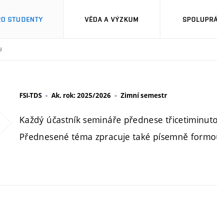
RO STUDENTY
VĚDA A VÝZKUM
SPOLUPRÁ
U
FSI-TDS
Ak. rok: 2025/2026
Zimní semestr
Každý účastník semináře přednese třicetiminut
Přednesené téma zpracuje také písemně formo