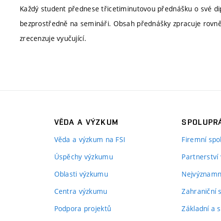
Každý student přednese třicetiminutovou přednášku o své di
bezprostředně na semináři. Obsah přednášky zpracuje rovn
zrecenzuje vyučující.
VĚDA A VÝZKUM
SPOLUPRÁ
Věda a výzkum na FSI
Firemní spo
Úspěchy výzkumu
Partnerství
Oblasti výzkumu
Nejvýznamně
Centra výzkumu
Zahraniční 
Podpora projektů
Základní a s