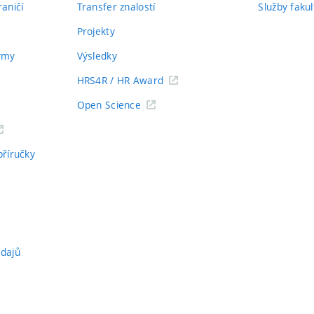
aničí
Transfer znalostí
Služby fakul
Projekty
týmy
Výsledky
HRS4R / HR Award
Open Science
příručky
údajů