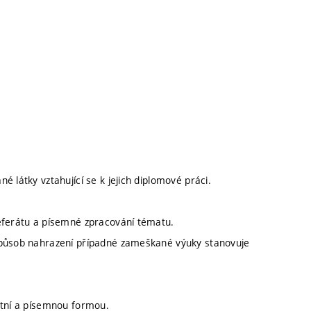
 látky vztahující se k jejich diplomové práci.
referátu a písemné zpracování tématu.
 Způsob nahrazení případné zameškané výuky stanovuje
stní a písemnou formou.