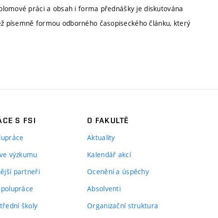
plomové práci a obsah i forma přednášky je diskutována
ěž písemně formou odborného časopiseckého článku, který
CE S FSI
O FAKULTĚ
lupráce
Aktuality
 ve výzkumu
Kalendář akcí
jší partneři
Ocenění a úspěchy
spolupráce
Absolventi
třední školy
Organizační struktura