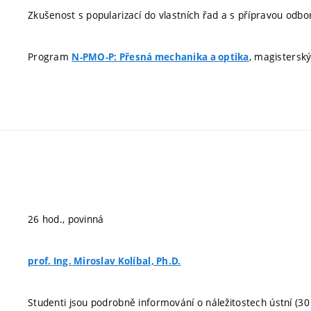
Zkušenost s popularizací do vlastních řad a s přípravou odbo
Program
, magisterský
N-PMO-P: Přesná mechanika a optika
26 hod., povinná
prof. Ing. Miroslav Kolíbal, Ph.D.
Studenti jsou podrobně informování o náležitostech ústní (3