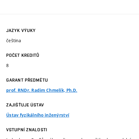
JAZYK VÝUKY
čeština
POČET KREDITŮ
8
GARANT PŘEDMĚTU
prof. RNDr. Radim Chmelík, Ph.D.
ZAJIŠŤUJE ÚSTAV
Ústav fyzikálního inženýrství
VSTUPNÍ ZNALOSTI