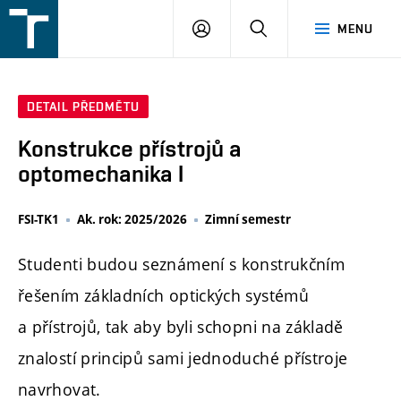
FSI
PŘIHLÁŠENÍ
HLEDAT
MENU
VUT
v
Brně
DETAIL PŘEDMĚTU
Konstrukce přístrojů a
optomechanika I
FSI-TK1
Ak. rok: 2025/2026
Zimní semestr
Studenti budou seznámení s konstrukčním
řešením základních optických systémů
a přístrojů, tak aby byli schopni na základě
znalostí principů sami jednoduché přístroje
navrhovat.