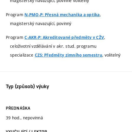
magisterský navazující, povinně volitelný
Program
,
N-PMO-P: Přesná mechanika a optika
magisterský navazující, povinný
Program
,
C-AKR-P: Akreditované předměty v CŽV
celoživotní vzdělávání v akr. stud. programu
specializace
, volitelný
CZS: Předměty zimního semestru
Typ (způsob) výuky
PŘEDNÁŠKA
39 hod., nepovinná
VYUČUJÍCÍ / LEKTOR