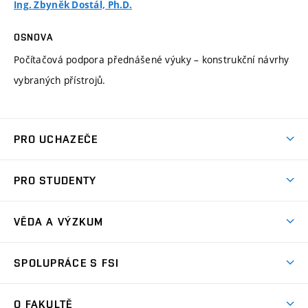
Ing. Zbyněk Dostál, Ph.D.
OSNOVA
Počítačová podpora přednášené výuky – konstrukční návrhy
vybraných přístrojů.
PRO UCHAZEČE
Studuj strojní inženýrství
PRO STUDENTY
Nabídka studia
Předměty
Ambasadoři studia
VĚDA A VÝZKUM
Studijní programy
Přijímačky
Věda a výzkum na FSI
Studijní předpisy
SPOLUPRÁCE S FSI
Zápisy
Úspěchy výzkumu
Časový plán studia
Často kladené dotazy
Firemní spolupráce
Oblasti výzkumu
O FAKULTĚ
Pro prváky