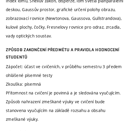
Index lomu, Snellův zákon, disperze, lom světla planparalelní
deskou, Gaussův prostor, grafické určení polohy obrazu,
zobrazovací rovnice (Newtonova, Gaussova, Gullstrandova),
kulové plochy, čočky, Fresnelovy rovnice pro odraz, zrcadla,
vady optických soustav.
ZPŮSOB ZAKONČENÍ PŘEDMĚTU A PRAVIDLA HODNOCENÍ
STUDENTŮ
Zápočet: účast ve cvičeních, v průběhu semestru 3 předem
ohlášené písemné testy
Zkouška: písemná
Přítomnost na cvičení je povinná a je sledována vyučujícím.
Způsob nahrazení zmeškané výuky ve cvičení bude
stanovena vyučujícím na základě rozsahu a obsahu
zmeškané výuky.