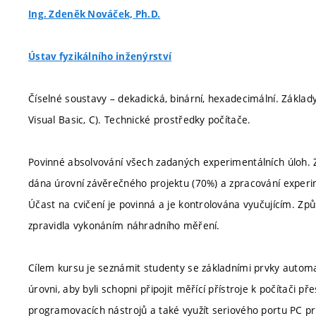
Ing. Zdeněk Nováček, Ph.D.
Ústav fyzikálního inženýrství
Číselné soustavy – dekadická, binární, hexadecimální. Zákl
Visual Basic, C). Technické prostředky počítače.
Povinné absolvování všech zadaných experimentálních úloh. Z
dána úrovní závěrečného projektu (70%) a zpracování experi
Účast na cvičení je povinná a je kontrolována vyučujícím. Zp
zpravidla vykonáním náhradního měření.
Cílem kursu je seznámit studenty se základními prvky auto
úrovni, aby byli schopni připojit měřící přístroje k počítači 
programovacích nástrojů a také využít seriového portu PC pr