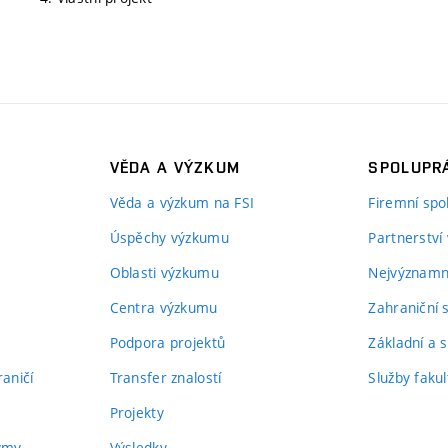
VĚDA A VÝZKUM
SPOLUPRÁ
Věda a výzkum na FSI
Firemní spo
Úspěchy výzkumu
Partnerství
Oblasti výzkumu
Nejvýznamně
Centra výzkumu
Zahraniční 
Podpora projektů
Základní a s
aničí
Transfer znalostí
Služby fakul
Projekty
týmy
Výsledky