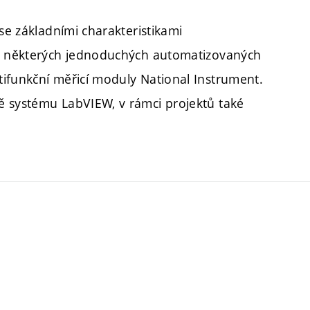
se základními charakteristikami
ci některých jednoduchých automatizovaných
ifunkční měřicí moduly National Instrument.
ě systému LabVIEW, v rámci projektů také