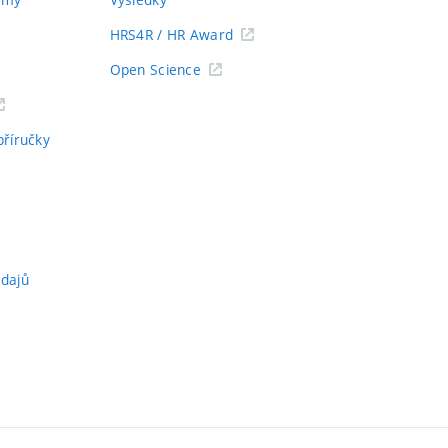
HRS4R / HR Award
Open Science
příručky
údajů