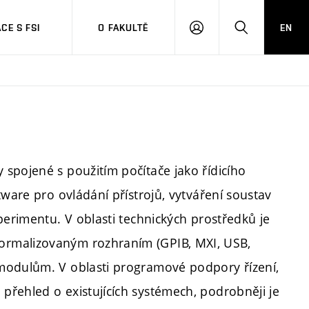
CE S FSI
O FAKULTĚ
EN
PŘIHLÁŠENÍ
HLEDAT
spojené s použitím počítače jako řídicího
tware pro ovládání přístrojů, vytváření soustav
perimentu. V oblasti technických prostředků je
ormalizovaným rozhraním (GPIB, MXI, USB,
modulům. V oblasti programové podpory řízení,
řehled o existujících systémech, podrobněji je