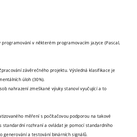
ady programování v některém programovacím jazyce (Pascal,
pracování závěrečného projektu. Výsledná klasifikace je
mentálních úloh (30%).
ůsob nahrazení zmeškané výuky stanoví vyučující a to
matizovaného měření s počítačovou podporou na takové
přes standardní rozhraní a ovládat je pomocí standardního
o generování a testování binárních signálů.