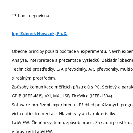
13 hod., nepovinná
Ing. Zdeněk Nováček, Ph.D.
Obecné principy použití počítače v experimentu. Návrh expe
Analýza, interpretace a prezentace výsledků. Základní obecn
Technické prostředky. Č/A převodníky, A/Č převodníky, mult
s reálným prostředím.
Způsoby komunikace měřicích přístrojů s PC. Sériový a paral
GPIB (IEEE-488), VXI, MXI,USB, FireWire (IEEE-1394).
Software pro řízení experimentu. Přehled používaných prog
virtuální instrumentaci. Hlavní rysy a charakteristiky.
LabVIEW. Členění systému, způsob práce. Základní prostředí,
v prostředí LabVIEW.