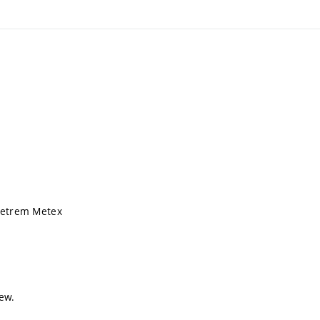
imetrem Metex
iew.