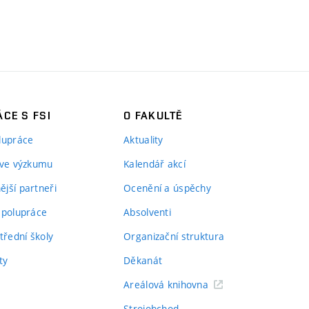
CE S FSI
O FAKULTĚ
lupráce
Aktuality
 ve výzkumu
Kalendář akcí
jší partneři
Ocenění a úspěchy
spolupráce
Absolventi
třední školy
Organizační struktura
ty
Děkanát
Areálová knihovna
Strojobchod