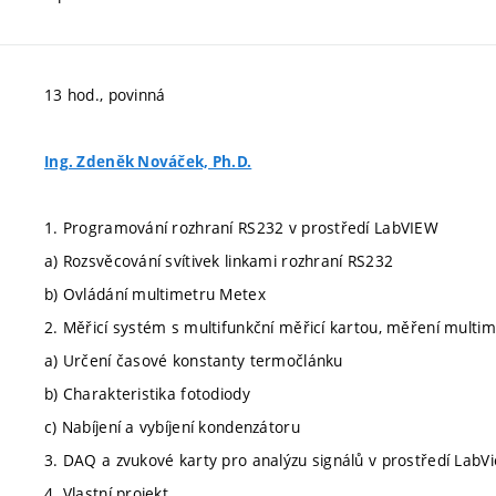
13 hod., povinná
Ing. Zdeněk Nováček, Ph.D.
1. Programování rozhraní RS232 v prostředí LabVIEW
a) Rozsvěcování svítivek linkami rozhraní RS232
b) Ovládání multimetru Metex
2. Měřicí systém s multifunkční měřicí kartou, měření mult
a) Určení časové konstanty termočlánku
b) Charakteristika fotodiody
c) Nabíjení a vybíjení kondenzátoru
3. DAQ a zvukové karty pro analýzu signálů v prostředí LabV
4. Vlastní projekt