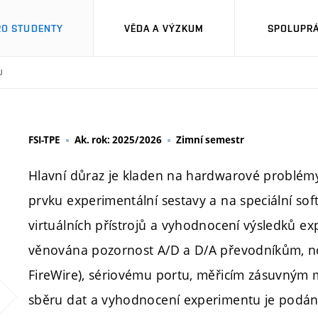
RO STUDENTY
VĚDA A VÝZKUM
SPOLUPRÁ
U
FSI-TPE
Ak. rok: 2025/2026
Zimní semestr
Hlavní důraz je kladen na hardwarové problémy 
prvku experimentální sestavy a na speciální sof
virtuálních přístrojů a vyhodnocení výsledků ex
věnována pozornost A/D a D/A převodníkům, n
FireWire), sériovému portu, měřicím zásuvným 
sběru dat a vyhodnocení experimentu je podán p