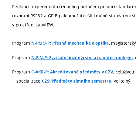
Realizace experimentu řízeného počítačem pomocí standardní
rozhraní RS232 a GPIB pak umožní řešit i méně standardní sit
v prostředí LabVIEW.
Program
, magisterský
N-PMO-P: Přesná mechanika a optika
Program
,
N-FIN-P: Fyzikální inženýrství a nanotechnologie
Program
, celoživot
C-AKR-P: Akreditované předměty v CŽV
specializace
, volitelný
CZS: Předměty zimního semestru