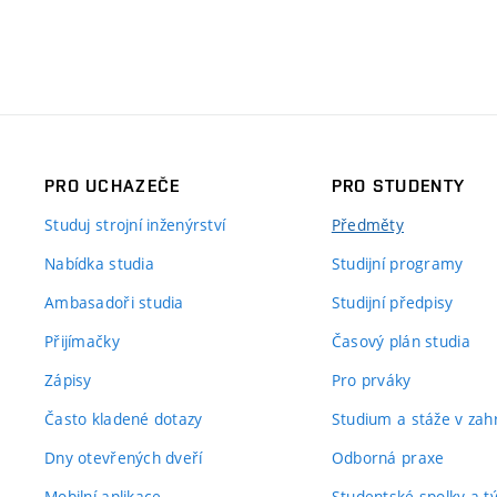
PRO UCHAZEČE
PRO STUDENTY
Studuj strojní inženýrství
Předměty
Nabídka studia
Studijní programy
Ambasadoři studia
Studijní předpisy
Přijímačky
Časový plán studia
Zápisy
Pro prváky
Často kladené dotazy
Studium a stáže v zahr
Dny otevřených dveří
Odborná praxe
Mobilní aplikace
Studentské spolky a 