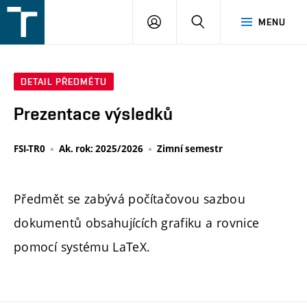
FSI
PŘIHLÁŠENÍ
HLEDAT
MENU
VUT
v
Brně
DETAIL PŘEDMĚTU
Prezentace výsledků
FSI-TR0
Ak. rok: 2025/2026
Zimní semestr
Předmět se zabývá počítačovou sazbou
dokumentů obsahujících grafiku a rovnice
pomocí systému LaTeX.