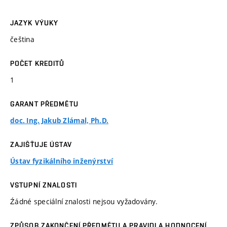
JAZYK VÝUKY
čeština
POČET KREDITŮ
1
GARANT PŘEDMĚTU
doc. Ing. Jakub Zlámal, Ph.D.
ZAJIŠŤUJE ÚSTAV
Ústav fyzikálního inženýrství
VSTUPNÍ ZNALOSTI
Źádné speciální znalosti nejsou vyžadovány.
ZPŮSOB ZAKONČENÍ PŘEDMĚTU A PRAVIDLA HODNOCENÍ