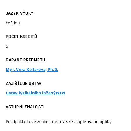
JAZYK VÝUKY
čeština
POČET KREDITŮ
5
GARANT PŘEDMĚTU
Mgr. Věra Kollárová, Ph.D.
ZAJIŠŤUJE ÚSTAV
Ústav fyzikálního inženýrství
VSTUPNÍ ZNALOSTI
Předpokládá se znalost inženýrské a aplikované optiky.