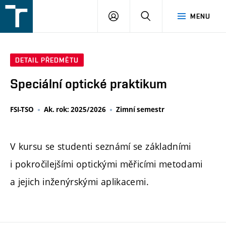
FSI
PŘIHLÁŠENÍ
HLEDAT
MENU
VUT
v
Brně
DETAIL PŘEDMĚTU
Speciální optické praktikum
FSI-TSO
Ak. rok: 2025/2026
Zimní semestr
V kursu se studenti seznámí se základními
i pokročilejšími optickými měřicími metodami
a jejich inženýrskými aplikacemi.