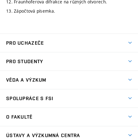
12. Fraunhoferova difrakce na různých otvorech.
13. Zápočtová písemka.
PRO UCHAZEČE
Studuj strojní inženýrství
PRO STUDENTY
Nabídka studia
Předměty
Ambasadoři studia
VĚDA A VÝZKUM
Studijní programy
Přijímačky
Věda a výzkum na FSI
Studijní předpisy
SPOLUPRÁCE S FSI
Zápisy
Úspěchy výzkumu
Časový plán studia
Často kladené dotazy
Firemní spolupráce
Oblasti výzkumu
O FAKULTĚ
Pro prváky
Dny otevřených dveří
Partnerství ve výzkumu
Centra výzkumu
Studium a stáže v zahraničí
Aktuality
Mobilní aplikace
Nejvýznamnější partneři
ÚSTAVY A VÝZKUMNÁ CENTRA
Podpora projektů