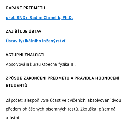
GARANT PŘEDMĚTU
prof. RNDr. Radim Chmelík, Ph.D.
ZAJIŠŤUJE ÚSTAV
Ústav fyzikálního inženýrství
VSTUPNÍ ZNALOSTI
Absolvování kurzu Obecná fyzika III.
ZPŮSOB ZAKONČENÍ PŘEDMĚTU A PRAVIDLA HODNOCENÍ
STUDENTŮ
Zápočet: alespoň 75% účast ve cvičeních, absolvování dvou
předem ohlášených písemných testů. Zkouška: písemná
a ústní.