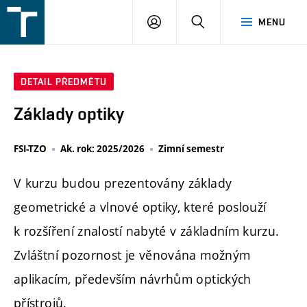
FSI
PŘIHLÁŠENÍ
HLEDAT
MENU
VUT
v
Brně
DETAIL PŘEDMĚTU
Základy optiky
FSI-TZO
Ak. rok: 2025/2026
Zimní semestr
V kurzu budou prezentovány základy
geometrické a vlnové optiky, které poslouží
k rozšíření znalostí nabyté v základním kurzu.
Zvláštní pozornost je věnována možným
aplikacím, především návrhům optických
přístrojů.