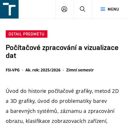
FSI
PŘIHLÁŠENÍ
HLEDAT
MENU
VUT
v
Brně
DETAIL PŘEDMĚTU
Počítačové zpracování a vizualizace
dat
FSI-VPG
Ak. rok: 2025/2026
Zimní semestr
Úvod do historie počítačové grafiky, metod 2D
a 3D grafiky, úvod do problematiky barev
a barevných systémů, záznamu a zpracování
obrazu, klasifikace zobrazovacích zařízení,