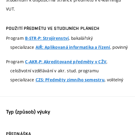
VUT.
POUŽITÍ PŘEDMĚTU VE STUDIJNÍCH PLÁNECH
Program
, bakalářský
B-STR-P: Strojírenství
specializace
, povinný
AIŘ: Aplikovaná informatika a řízení
Program
,
C-AKR-P: Akreditované předměty v CŽV
celoživotní vzdělávání v akr. stud. programu
specializace
, volitelný
CZS: Předměty zimního semestru
Typ (způsob) výuky
PŘEDNÁŠKA