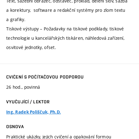
Text, sazební obrazec, odstavec, proklad, dělení slov, sazba
a korektury, software a redakční systémy pro zlom textu
a grafiky.
Tiskové výstupy – Požadavky na tiskové podklady, tiskové
technologie u kancelářských tiskáren, náhledová zařízení,
osvitové jednotky, ofset.
CVIČENÍ S POČÍTAČOVOU PODPOROU
26 hod., povinná
VYUČUJÍCÍ / LEKTOR
Ing. Radek Poliščuk, Ph.D.
OSNOVA
Praktické ukázky, jejich cvičení a opakování formou