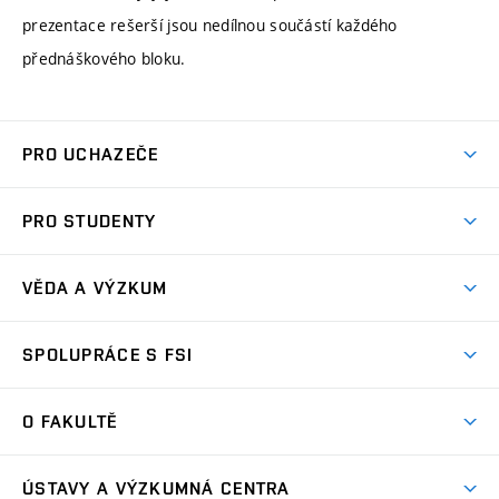
prezentace rešerší jsou nedílnou součástí každého
přednáškového bloku.
PRO UCHAZEČE
Studuj strojní inženýrství
PRO STUDENTY
Nabídka studia
Předměty
Ambasadoři studia
VĚDA A VÝZKUM
Studijní programy
Přijímačky
Věda a výzkum na FSI
Studijní předpisy
SPOLUPRÁCE S FSI
Zápisy
Úspěchy výzkumu
Časový plán studia
Často kladené dotazy
Firemní spolupráce
Oblasti výzkumu
O FAKULTĚ
Pro prváky
Dny otevřených dveří
Partnerství ve výzkumu
Centra výzkumu
Studium a stáže v zahraničí
Aktuality
Mobilní aplikace
Nejvýznamnější partneři
ÚSTAVY A VÝZKUMNÁ CENTRA
Podpora projektů