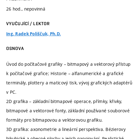
26 hod., nepovinná
VYUČUJÍCÍ / LEKTOR
Ing. Radek Poliščuk, Ph.D.
OSNOVA
Úvod do počítačové grafiky – bitmapový a vektorový přístup
k počítačové grafice; Historie – alfanumerické a grafické
terminály, plottery a maticový tisk, vývoj grafických adaptérů
v PC.
2D grafika – základní bitmapové operace, přímky, křivky,
bitmapové a vektorové fonty, základní používané souborové
formáty pro bitmapovou a vektorovou grafiku.
3D grafika: axonometrie a lineární perspektiva. Bézierovy
bikubické a obecné plochy a jejich napojování. Realistické