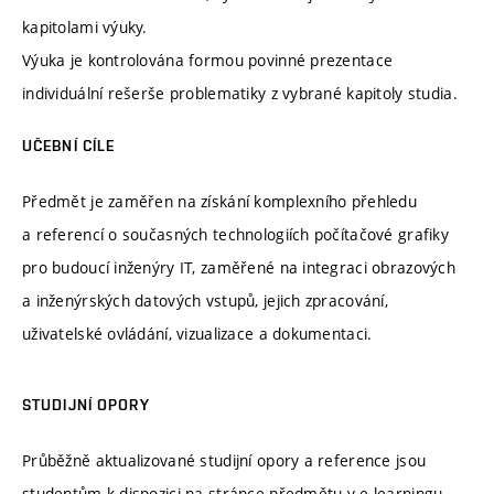
kapitolami výuky.
Výuka je kontrolována formou povinné prezentace
individuální rešerše problematiky z vybrané kapitoly studia.
UČEBNÍ CÍLE
Předmět je zaměřen na získání komplexního přehledu
a referencí o současných technologiích počítačové grafiky
pro budoucí inženýry IT, zaměřené na integraci obrazových
a inženýrských datových vstupů, jejich zpracování,
uživatelské ovládání, vizualizace a dokumentaci.
STUDIJNÍ OPORY
Průběžně aktualizované studijní opory a reference jsou
studentům k dispozici na stránce předmětu v e-learningu