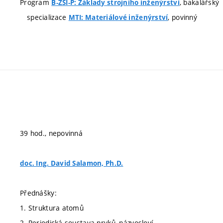
Program
, bakalářský
B-ZSI-P: Základy strojního inženýrství
specializace
, povinný
MTI: Materiálové inženýrství
39 hod., nepovinná
doc. Ing. David Salamon, Ph.D.
Přednášky:
1. Struktura atomů
2. Periodická soustava prvků, názvosloví