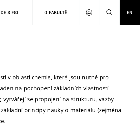
CE S FSI
O FAKULTĚ
EN
PŘIHLÁŠENÍ
HLEDAT
tí v oblasti chemie, které jsou nutné pro
kladen na pochopení základních vlastností
 vytvářejí se propojení na strukturu, vazby
ákladní principy nauky o materiálu (zejména
ce.