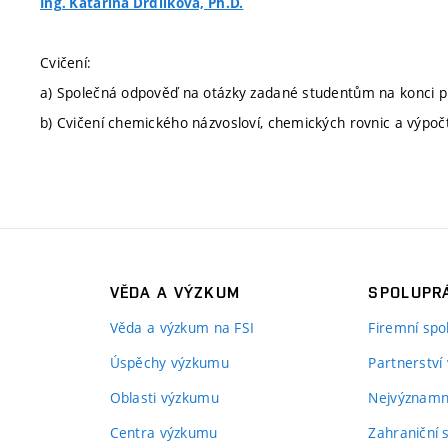
Ing. Katarina Drdlíková, Ph.D.
Cvičení:
a) Společná odpověď na otázky zadané studentům na konci 
b) Cvičení chemického názvosloví, chemických rovnic a výpoč
VĚDA A VÝZKUM
SPOLUPRÁ
Věda a výzkum na FSI
Firemní spo
Úspěchy výzkumu
Partnerství
Oblasti výzkumu
Nejvýznamně
Centra výzkumu
Zahraniční 