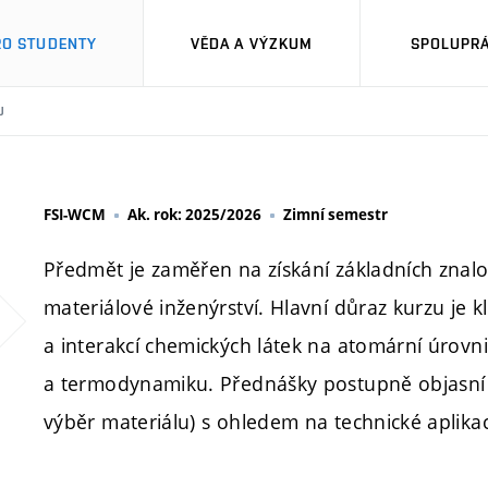
RO STUDENTY
VĚDA A VÝZKUM
SPOLUPRÁ
U
FSI-WCM
Ak. rok: 2025/2026
Zimní semestr
Předmět je zaměřen na získání základních znalos
materiálové inženýrství. Hlavní důraz kurzu je 
a interakcí chemických látek na atomární úrovni;
a termodynamiku. Přednášky postupně objasní z
výběr materiálu) s ohledem na technické aplika