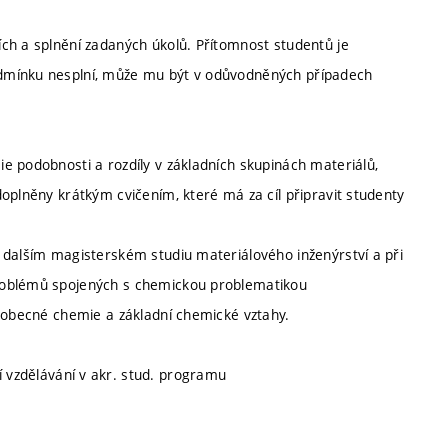
ch a splnění zadaných úkolů. Přítomnost studentů je
odmínku nesplní, může mu být v odůvodněných případech
e podobnosti a rozdíly v základních skupinách materiálů,
oplněny krátkým cvičením, které má za cíl připravit studenty
 dalším magisterském studiu materiálového inženýrství a při
roblémů spojených s chemickou problematikou
i obecné chemie a základní chemické vztahy.
ní vzdělávání v akr. stud. programu