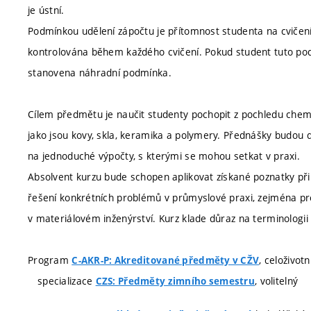
je ústní.
Podmínkou udělení zápočtu je přítomnost studenta na cvičení
kontrolována během každého cvičení. Pokud student tuto p
stanovena náhradní podmínka.
Cílem předmětu je naučit studenty pochopit z pochledu chemi
jako jsou kovy, skla, keramika a polymery. Přednášky budou d
na jednoduché výpočty, s kterými se mohou setkat v praxi.
Absolvent kurzu bude schopen aplikovat získané poznatky při
řešení konkrétních problémů v průmyslové praxi, zejména p
v materiálovém inženýrství. Kurz klade důraz na terminologi
Program
, celoživot
C-AKR-P: Akreditované předměty v CŽV
specializace
, volitelný
CZS: Předměty zimního semestru