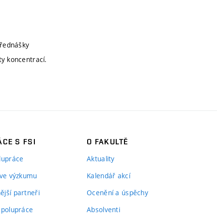
přednášky
ty koncentrací.
CE S FSI
O FAKULTĚ
lupráce
Aktuality
 ve výzkumu
Kalendář akcí
jší partneři
Ocenění a úspěchy
spolupráce
Absolventi