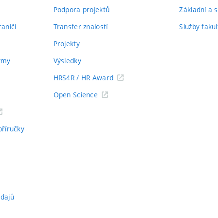
Podpora projektů
Základní a s
aničí
Transfer znalostí
Služby fakul
Projekty
týmy
Výsledky
HRS4R / HR Award
Open Science
příručky
údajů