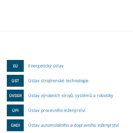
Energetický ústav
EÚ
Ústav strojírenské technologie
ÚST
Ústav výrobních strojů, systémů a robotiky
ÚVSSR
Ústav procesního inženýrství
ÚPI
Ústav automobilního a dopravního inženýrství
ÚADI