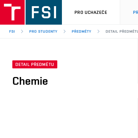
PRO UCHAZEČE
P
FSI
PRO STUDENTY
PŘEDMĚTY
DETAIL PŘEDMĚT
DETAIL PŘEDMĚTU
Chemie