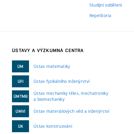
Studijní oddělení
Repetitoria
ÚSTAVY A VÝZKUMNÁ CENTRA
Ústav matematiky
ÚM
Ústav fyzikálního inženýrství
ÚFI
Ústav mechaniky těles, mechatroniky
ÚMTMB
a biomechaniky
Ústav materiálových věd a inženýrství
ÚMVI
Ústav konstruování
ÚK