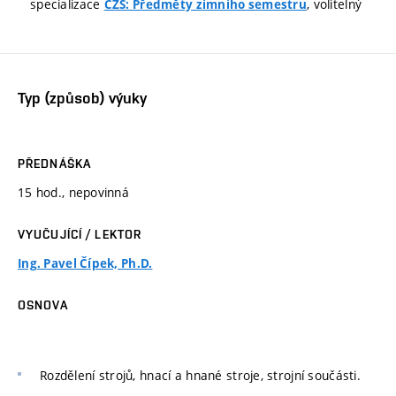
specializace
, volitelný
CZS: Předměty zimního semestru
Typ (způsob) výuky
PŘEDNÁŠKA
15 hod., nepovinná
VYUČUJÍCÍ / LEKTOR
Ing. Pavel Čípek, Ph.D.
OSNOVA
Rozdělení strojů, hnací a hnané stroje, strojní součásti.