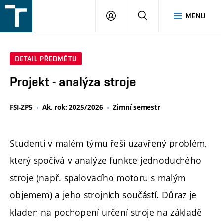
FSI
PŘIHLÁŠENÍ
HLEDAT
MENU
VUT
v
Brně
DETAIL PŘEDMĚTU
Projekt - analýza stroje
FSI-ZP5
Ak. rok: 2025/2026
Zimní semestr
Studenti v malém týmu řeší uzavřený problém,
který spočívá v analýze funkce jednoduchého
stroje (např. spalovacího motoru s malým
objemem) a jeho strojních součástí. Důraz je
kladen na pochopení určení stroje na základě