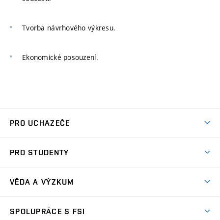
Tvorba návrhového výkresu.
Ekonomické posouzení.
PRO UCHAZEČE
Studuj strojní inženýrství
PRO STUDENTY
Nabídka studia
Předměty
Ambasadoři studia
VĚDA A VÝZKUM
Studijní programy
Přijímačky
Věda a výzkum na FSI
Studijní předpisy
SPOLUPRÁCE S FSI
Zápisy
Úspěchy výzkumu