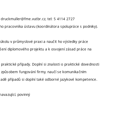
, druckmuller@fme.vutbr.cz, tel: 5 4114 2727
ho pracovníka ústavu (koordinátora spolupráce s podniky).
 úkolu v průmyslové praxi a naučit ho výsledky práce
řešení diplomového projektu a k osvojení zásad práce na
 praktické případy. Doplní si znalosti o praktické dovednosti
e způsobem fungování firmy, naučí se komunikačním
řadě případů si doplní také odborné jazykové kompetence.
navazující, povinný