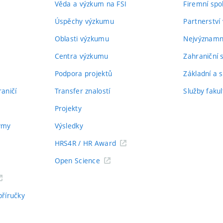
Věda a výzkum na FSI
Firemní spo
Úspěchy výzkumu
Partnerství
Oblasti výzkumu
Nejvýznamně
Centra výzkumu
Zahraniční 
Podpora projektů
Základní a s
aničí
Transfer znalostí
Služby fakul
Projekty
týmy
Výsledky
HRS4R / HR Award
Open Science
příručky