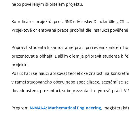
nebo pověřeným školitelem projektu.
Koordinátor projektů: prof. RNDr. Miloslav Druckmüller, CSc.
Projektově orientovaná praxe probíhá dle instrukcí pověřené
Připravit studenta k samostatné práci při řešení konkrétního
prezentovat a obhájit. Dalším cílem je připravit studenta k 
projektu.
Posluchači se naučí aplikovat teoretické znalosti na konkrétní
v rámci studovaného oboru nebo specializace, seznámí se s
dovednostem, prezentaci, sebeprezentaci a týmové práci. V 
Program
, magisterský 
N-MAI-A: Mathematical Engineering