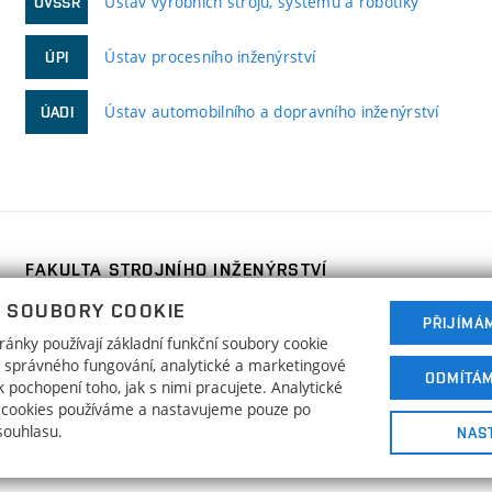
Ústav výrobních strojů, systémů a robotiky
ÚVSSR
Ústav procesního inženýrství
ÚPI
Ústav automobilního a dopravního inženýrství
ÚADI
FAKULTA STROJNÍHO INŽENÝRSTVÍ
VYSOKÉ UČENÍ TECHNICKÉ V BRNĚ
 SOUBORY COOKIE
PŘIJÍMÁ
Technická 2896/2
www.fme.vutbr.cz
ánky používají základní funkční soubory cookie
616 69 Brno
info@fme.vutbr.cz
ho správného fungování, analytické a marketingové
ODMÍTÁ
 pochopení toho, jak s nimi pracujete. Analytické
 cookies používáme a nastavujeme pouze po
souhlasu.
NAS