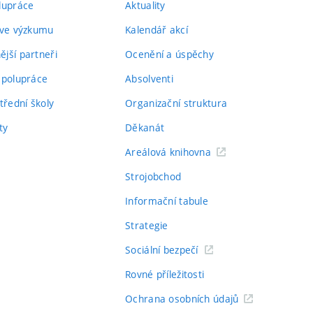
lupráce
Aktuality
 ve výzkumu
Kalendář akcí
jší partneři
Ocenění a úspěchy
spolupráce
Absolventi
třední školy
Organizační struktura
ty
Děkanát
Areálová knihovna
Strojobchod
Informační tabule
Strategie
Sociální bezpečí
Rovné příležitosti
Ochrana osobních údajů