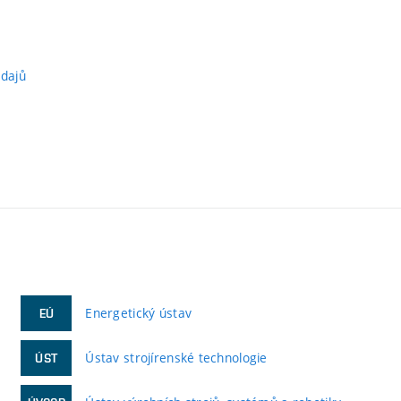
údajů
Energetický ústav
EÚ
Ústav strojírenské technologie
ÚST