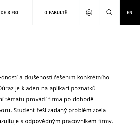
CE S FSI
O FAKULTĚ
EN
PŘIHLÁŠENÍ
HLEDAT
edností a zkušeností řešením konkrétního
raz je kladen na aplikaci poznatků
ní tématu provádí firma po dohodě
ru. Student řeší zadaný problém zcela
onzultuje s odpovědným pracovníkem firmy.