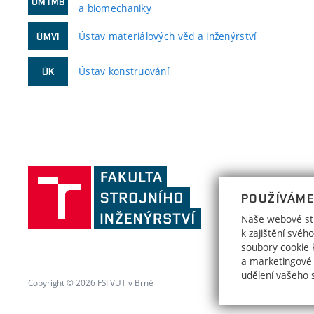
ÚMTMB
a biomechaniky
Ústav materiálových věd a inženýrství
ÚMVI
Ústav konstruování
ÚK
Fakulta
strojního
POUŽÍVÁME
inženýrství,
Naše webové str
Vysoké
k zajištění své
učení
soubory cookie k
a marketingové
technické
udělení vašeho 
v
Copyright © 2026 FSI VUT v Brně
Brně