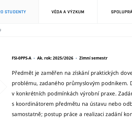
RO STUDENTY
VĚDA A VÝZKUM
SPOLUPRÁ
U
FSI-0PPS-A
Ak. rok: 2025/2026
Zimní semestr
Předmět je zaměřen na získání praktických dov
problému, zadaného průmyslovým podnikem. Dů
v konkrétních podmínkách výrobní praxe. Zadá
s koordinátorem předmětu na ústavu nebo odbo
samostatně; postup práce a realizaci zadání k