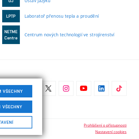
Ústav jazyků
ÚJ
Laboratoř přenosu tepla a proudění
LPTP
NETME
Centrum nových technologií ve strojírenství
Centre
M VŠECHNY
M VŠECHNY
TAVENÍ
Prohlášení o přístupnosti
Nastavení cookies