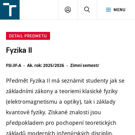
FSI
PŘIHLÁŠENÍ
HLEDAT
MENU
VUT
v
Brně
DETAIL PŘEDMĚTU
Fyzika II
FSI-3F-A
Ak. rok: 2025/2026
Zimní semestr
Předmět Fyzika II má seznámit studenty jak se
základními zákony a teoriemi klasické fyziky
(elektromagnetismu a optiky), tak i základy
kvantové fyziky. Získané znalosti jsou
předpokladem pro pochopení teoretických
základů moderních inženýrských disciplin.