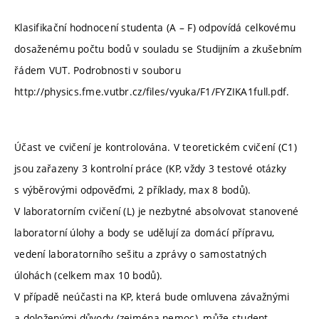
Klasifikační hodnocení studenta (A – F) odpovídá celkovému
dosaženému počtu bodů v souladu se Studijním a zkušebním
řádem VUT. Podrobnosti v souboru
http://physics.fme.vutbr.cz/files/vyuka/F1/FYZIKA1full.pdf.
Účast ve cvičení je kontrolována. V teoretickém cvičení (C1)
jsou zařazeny 3 kontrolní práce (KP, vždy 3 testové otázky
s výběrovými odpověďmi, 2 příklady, max 8 bodů).
V laboratorním cvičení (L) je nezbytné absolvovat stanovené
laboratorní úlohy a body se udělují za domácí přípravu,
vedení laboratorního sešitu a zprávy o samostatných
úlohách (celkem max 10 bodů).
V případě neúčasti na KP, která bude omluvena závažnými
a doloženými důvody (zejména nemoc), může student