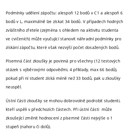
Podmínky udělení zápočtu: alespoň 12 bodů v C1 a alespoň 6
bodů v L, maximálně lze získat 34 bodů. V případech hodných
zvláštního zřetele (zejména s ohledem na aktivitu studenta
ve cvičeních) může vyučující stanovit náhradní podmínky pro
získání zápočtu, které však nezvýší počet dosažených bodů.
Písemná část zkoušky je povinná pro všechny (12 testových
otázek s výběrovými odpověďmi, 4 příklady, max 66 bodů),
pokud při ní student získá méně než 33 bodů, pak u zkoušky
neuspěl.
Ústní části zkoušky se mohou dobrovolně podrobit studenti,
kteří uspěli v předchozích částech. Při ústní části může
zkoušející změnit hodnocení z písemné části nejvýše o 1
stupeň (nahoru či dolů).