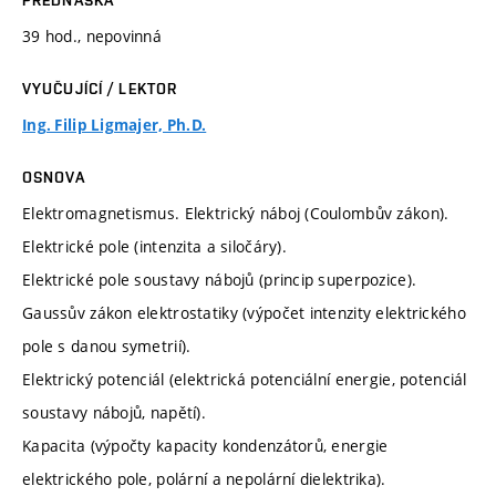
39 hod., nepovinná
VYUČUJÍCÍ / LEKTOR
Ing. Filip Ligmajer, Ph.D.
OSNOVA
Elektromagnetismus. Elektrický náboj (Coulombův zákon).
Elektrické pole (intenzita a siločáry).
Elektrické pole soustavy nábojů (princip superpozice).
Gaussův zákon elektrostatiky (výpočet intenzity elektrického
pole s danou symetrií).
Elektrický potenciál (elektrická potenciální energie, potenciál
soustavy nábojů, napětí).
Kapacita (výpočty kapacity kondenzátorů, energie
elektrického pole, polární a nepolární dielektrika).