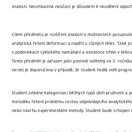
znalostí. Neomluvená neúčast je důvodem k neudělení zápoč
Cílem předmětu je rozšíření znalostí o možnostech posuzován
analytická řešení deformací a napětí u různých těles. Také j
v podmínkách cyklického namáhání a existence trhlin v těles
Tento předmět je zařazen jako povinně volitelný ve 3. ročník
verze) je doporučena v případě, že student hodlá volit progra
Student zvládne kategorizaci běžných typů úloh pružnosti a 
metodiku řešení problému cestou odpovídajícího analytického
nebo návrhu experimentální metody. Student bude schopen roz