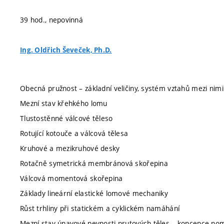
39 hod., nepovinná
Ing. Oldřich Ševeček, Ph.D.
Obecná pružnost – základní veličiny, systém vztahů mezi ni
Mezní stav křehkého lomu
Tlustostěnné válcové těleso
Rotující kotouče a válcová tělesa
Kruhové a mezikruhové desky
Rotačně symetrická membránová skořepina
Válcová momentová skořepina
Základy lineární elastické lomové mechaniky
Růst trhliny při statickém a cyklickém namáhání
Mezní stav únavové pevnosti prutových těles – koncepce nom