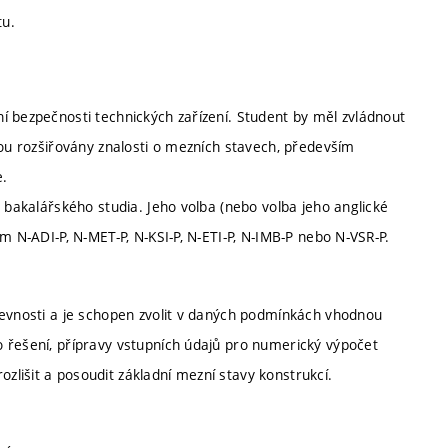
tu.
í bezpečnosti technických zařízení. Student by měl zvládnout
sou rozšiřovány znalosti o mezních stavech, především
e.
u bakalářského studia. Jeho volba (nebo volba jeho anglické
m N-ADI-P, N-MET-P, N-KSI-P, N-ETI-P, N-IMB-P nebo N-VSR-P.
pevnosti a je schopen zvolit v daných podmínkách vhodnou
 řešení, přípravy vstupních údajů pro numerický výpočet
lišit a posoudit základní mezní stavy konstrukcí.