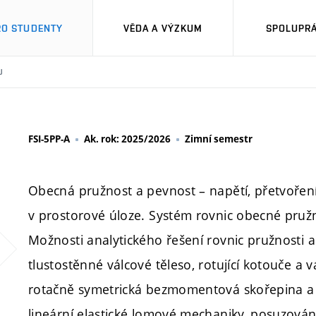
RO STUDENTY
VĚDA A VÝZKUM
SPOLUPRÁ
U
FSI-5PP-A
Ak. rok: 2025/2026
Zimní semestr
Obecná pružnost a pevnost – napětí, přetvořen
v prostorové úloze. Systém rovnic obecné pruž
Možnosti analytického řešení rovnic pružnosti a
tlustostěnné válcové těleso, rotující kotouče a
rotačně symetrická bezmomentová skořepina a
lineární elastické lomové mechaniky, posuzování