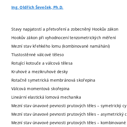
Ing. Oldřich Ševeček, Ph.D.
Stavy napjatostí a přetvoření a zobecněný Hookův zákon
Hookův zákon při vyhodnocení tenzometrických měření
Mezní stav křehkého lomu (kombinované namáhání)
Tlustostěnné válcové těleso
Rotující kotouče a válcová tělesa
Kruhové a mezikruhové desky
Rotačně symetrická membránová skořepina
Válcová momentová skořepina
Lineární elastická lomová mechanika
Mezní stav únavové pevnosti prutových těles – symetrický cy
Mezní stav únavové pevnosti prutových těles – asymetrický c
Mezní stav únavové pevnosti prutových těles – kombinované