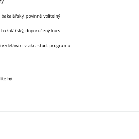
ný
, bakalářský, povinně volitelný
, bakalářský, doporučený kurs
ní vzdělávání v akr. stud. programu
litelný