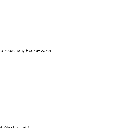
mi a zobecněný Hookův zákon
inálních napětí