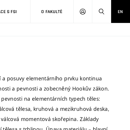
CE S FSI
O FAKULTĚ
EN
PŘIHLÁŠENÍ
HLEDAT
í a posuvy elementárního prvku kontinua
nosti a pevnosti a zobecněný Hookův zákon.
 pevnosti na elementárních typech těles:
 válcová tělesa, kruhová a mezikruhová deska,
 válcová momentová skořepina. Základy
 tělesa s trhlinou. Únava materiálu – hlavní