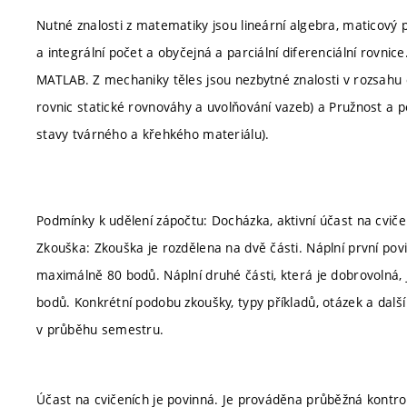
Nutné znalosti z matematiky jsou lineární algebra, maticový 
a integrální počet a obyčejná a parciální diferenciální rovni
MATLAB. Z mechaniky těles jsou nezbytné znalosti v rozsahu
rovnic statické rovnováhy a uvolňování vazeb) a Pružnost a pe
stavy tvárného a křehkého materiálu).
Podmínky k udělení zápočtu: Docházka, aktivní účast na cviče
Zkouška: Zkouška je rozdělena na dvě části. Náplní první povi
maximálně 80 bodů. Náplní druhé části, která je dobrovolná, 
bodů. Konkrétní podobu zkoušky, typy příkladů, otázek a další
v průběhu semestru.
Účast na cvičeních je povinná. Je prováděna průběžná kontrol