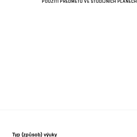
POUŽITÍ PŘEDMĚTU VE STUDIJNÍCH PLÁNECH
Typ (způsob) výuky