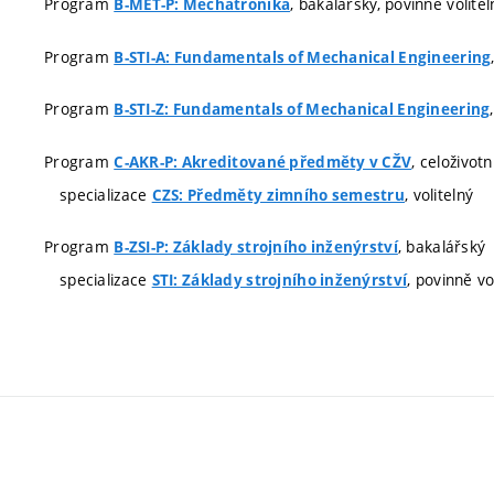
Program
, bakalářský, povinně volitel
B-MET-P: Mechatronika
Program
B-STI-A: Fundamentals of Mechanical Engineering
Program
B-STI-Z: Fundamentals of Mechanical Engineering
Program
, celoživot
C-AKR-P: Akreditované předměty v CŽV
specializace
, volitelný
CZS: Předměty zimního semestru
Program
, bakalářský
B-ZSI-P: Základy strojního inženýrství
specializace
, povinně vo
STI: Základy strojního inženýrství