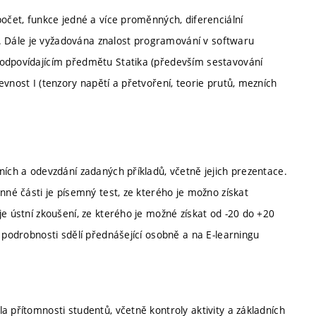
počet, funkce jedné a více proměnných, diferenciální
ce. Dále je vyžadována znalost programování v softwaru
 odpovídajícím předmětu Statika (především sestavování
vnost I (tenzory napětí a přetvoření, teorie prutů, mezních
ních a odevzdání zadaných příkladů, včetně jejich prezentace.
nné části je písemný test, ze kterého je možno získat
je ústní zkoušení, ze kterého je možné získat od -20 do +20
 podrobnosti sdělí přednášející osobně a na E-learningu
a přítomnosti studentů, včetně kontroly aktivity a základních