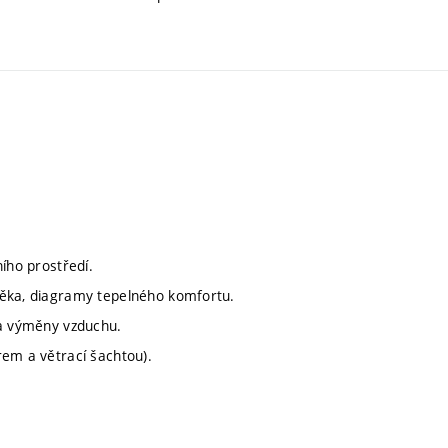
ího prostředí.
věka, diagramy tepelného komfortu.
ta výměny vzduchu.
rem a větrací šachtou).