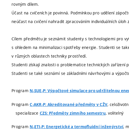
rovným dílem.
Účast na cvičeních je povinná. Podmínkou pro udělení zápočt
neúčast na cvičení nahradit zpracováním individuálních úloh z
Cílem předmětu je seznámit studenty s technologiemi pro vy
s ohledem na minimalizaci spotřeby energie. Studenti se ta
v různých oblastech techniky prostředí.
Studenti získají znalosti o problematice technických zařízení
Studenti se také seznámí se základními návrhovými a výpočto
Program
N-SUE-P: Výpočtové simulace pro udržitelnou ene
Program
, celoživot
C-AKR-P: Akreditované předměty v CŽV
specializace
, volitelný
CZS: Předměty zimního semestru
Program
, 
N-ETI-P: Energetické a termofluidní inženýrství