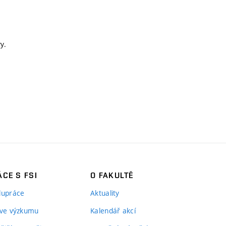
y.
CE S FSI
O FAKULTĚ
lupráce
Aktuality
 ve výzkumu
Kalendář akcí