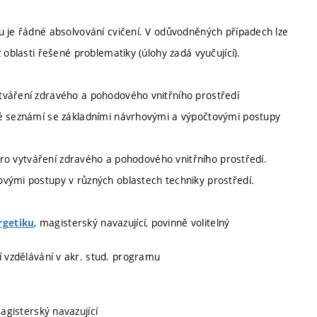
u je řádné absolvování cvičení. V odůvodněných případech lze
 oblasti řešené problematiky (úlohy zadá vyučující).
tváření zdravého a pohodového vnitřního prostředí
ké seznámí se základními návrhovými a výpočtovými postupy
 pro vytváření zdravého a pohodového vnitřního prostředí.
vými postupy v různých oblastech techniky prostředí.
, magisterský navazující, povinně volitelný
rgetiku
ní vzdělávání v akr. stud. programu
magisterský navazující