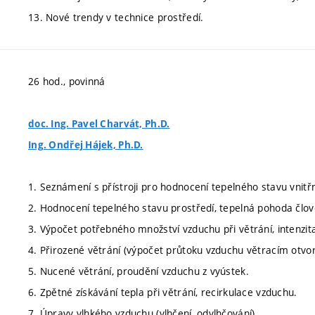
13. Nové trendy v technice prostředí.
26 hod., povinná
doc. Ing. Pavel Charvát, Ph.D.
Ing. Ondřej Hájek, Ph.D.
1. Seznámení s přístroji pro hodnocení tepelného stavu vnitřn
2. Hodnocení tepelného stavu prostředí, tepelná pohoda člo
3. Výpočet potřebného množství vzduchu při větrání, intenzi
4. Přirozené větrání (výpočet průtoku vzduchu větracím otvo
5. Nucené větrání, proudění vzduchu z vyústek.
6. Zpětné získávání tepla při větrání, recirkulace vzduchu.
7. Úpravy vlhkého vzduchu (vlhčení, odvlhčování).