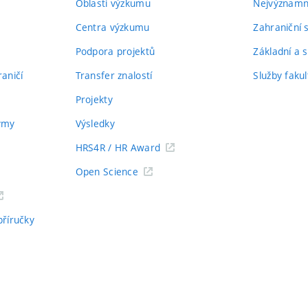
Oblasti výzkumu
Nejvýznamně
Centra výzkumu
Zahraniční 
Podpora projektů
Základní a s
aničí
Transfer znalostí
Služby fakul
Projekty
týmy
Výsledky
HRS4R / HR Award
Open Science
příručky