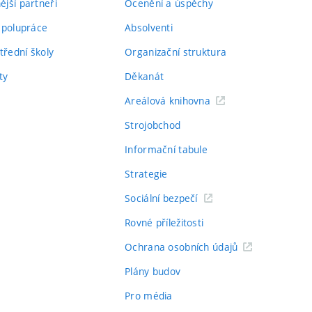
jší partneři
Ocenění a úspěchy
spolupráce
Absolventi
třední školy
Organizační struktura
ty
Děkanát
Areálová knihovna
Strojobchod
Informační tabule
Strategie
Sociální bezpečí
Rovné příležitosti
Ochrana osobních údajů
Plány budov
Pro média