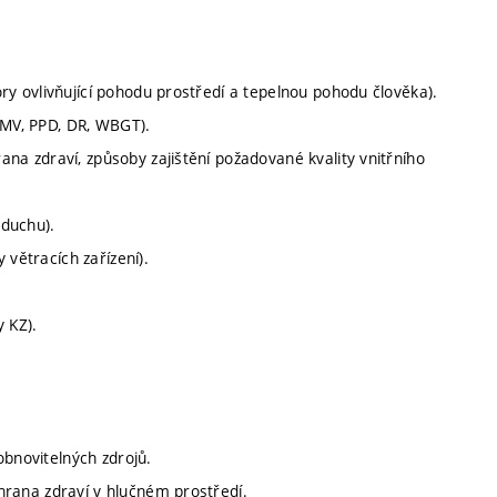
tory ovlivňující pohodu prostředí a tepelnou pohodu člověka).
PMV, PPD, DR, WBGT).
rana zdraví, způsoby zajištění požadované kvality vnitřního
zduchu).
 větracích zařízení).
y KZ).
obnovitelných zdrojů.
chrana zdraví v hlučném prostředí.