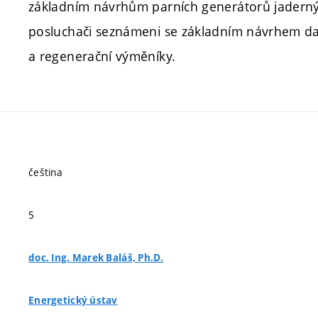
základním návrhům parních generátorů jaderný
posluchači seznámeni se základním návrhem da
a regenerační výměníky.
čeština
5
doc. Ing. Marek Baláš, Ph.D.
Energetický ústav