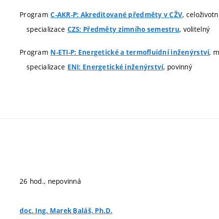
Program
, celoživot
C-AKR-P: Akreditované předměty v CŽV
specializace
, volitelný
CZS: Předměty zimního semestru
Program
, 
N-ETI-P: Energetické a termofluidní inženýrství
specializace
, povinný
ENI: Energetické inženýrství
26 hod., nepovinná
doc. Ing. Marek Baláš, Ph.D.