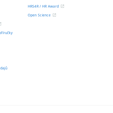
HRS4R / HR Award
Open Science
příručky
údajů