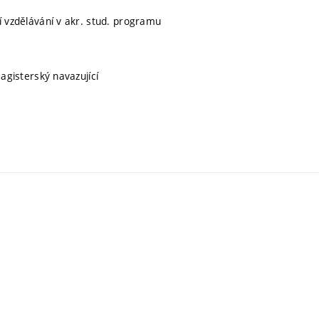
ní vzdělávání v akr. stud. programu
magisterský navazující