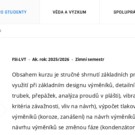
RO STUDENTY
VĚDA A VÝZKUM
SPOLUPRÁ
U
FSI-LVT
Ak. rok: 2025/2026
Zimní semestr
Obsahem kurzu je stručné shrnutí základních pre
využití při základním designu výměníků, detail
trubek, přepážek, analýza proudů v plášti), vib
kritéria závažnosti, vliv na návrh), výpočet tlak
výměníků (koroze, zanášení) na návrh výměníků.
návrhu výměníků se změnou fáze (kondenzátory,