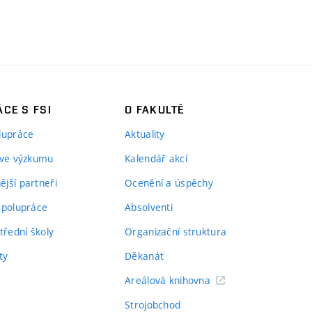
CE S FSI
O FAKULTĚ
lupráce
Aktuality
 ve výzkumu
Kalendář akcí
jší partneři
Ocenění a úspěchy
spolupráce
Absolventi
třední školy
Organizační struktura
ty
Děkanát
Areálová knihovna
Strojobchod