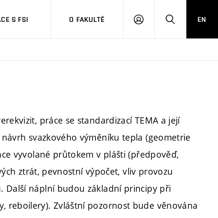
CE S FSI
O FAKULTĚ
EN
PŘIHLÁŠENÍ
HLEDAT
rekvizit, práce se standardizací TEMA a její
ní návrh svazkového výměníku tepla (geometrie
race vyvolané průtokem v plášti (předpověď,
ových ztrát, pevnostní výpočet, vliv provozu
 Další náplní budou základní principy při
 reboilery). Zvláštní pozornost bude věnována