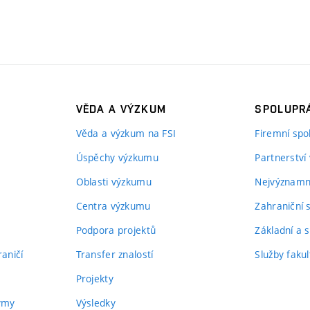
VĚDA A VÝZKUM
SPOLUPRÁ
Věda a výzkum na FSI
Firemní spo
Úspěchy výzkumu
Partnerství
Oblasti výzkumu
Nejvýznamně
Centra výzkumu
Zahraniční 
Podpora projektů
Základní a s
aničí
Transfer znalostí
Služby fakul
Projekty
týmy
Výsledky