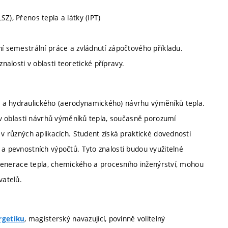
Z), Přenos tepla a látky (IPT)
ní semestrální práce a zvládnutí zápočtového příkladu.
alosti v oblasti teoretické přípravy.
o a hydraulického (aerodynamického) návrhu výměníků tepla.
h v oblasti návrhů výměníků tepla, současně porozumí
 v různých aplikacích. Student získá praktické dovednosti
 a pevnostních výpočtů. Tyto znalosti budou využitelné
regenerace tepla, chemického a procesního inženýrství, mohou
vatelů.
, magisterský navazující, povinně volitelný
rgetiku