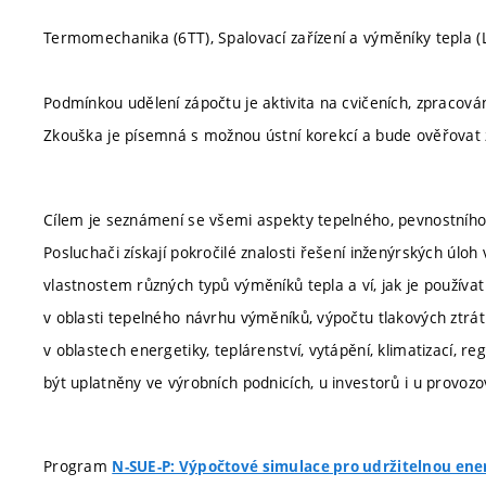
Termomechanika (6TT), Spalovací zařízení a výměníky tepla (LS
Podmínkou udělení zápočtu je aktivita na cvičeních, zpracová
Zkouška je písemná s možnou ústní korekcí a bude ověřovat zn
Cílem je seznámení se všemi aspekty tepelného, pevnostníh
Posluchači získají pokročilé znalosti řešení inženýrských úlo
vlastnostem různých typů výměníků tepla a ví, jak je používat
v oblasti tepelného návrhu výměníků, výpočtu tlakových ztrát
v oblastech energetiky, teplárenství, vytápění, klimatizací, 
být uplatněny ve výrobních podnicích, u investorů i u provozo
Program
N-SUE-P: Výpočtové simulace pro udržitelnou ene