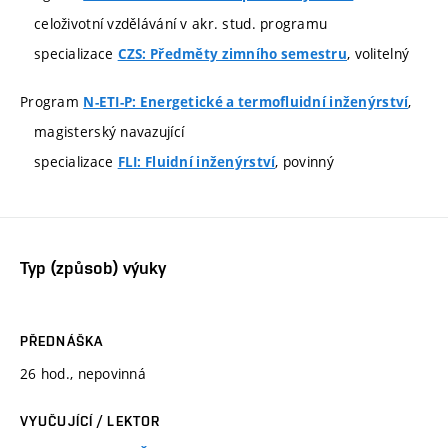
celoživotní vzdělávání v akr. stud. programu
specializace
, volitelný
CZS: Předměty zimního semestru
Program
,
N-ETI-P: Energetické a termofluidní inženýrství
magisterský navazující
specializace
, povinný
FLI: Fluidní inženýrství
Typ (způsob) výuky
PŘEDNÁŠKA
26 hod., nepovinná
VYUČUJÍCÍ / LEKTOR