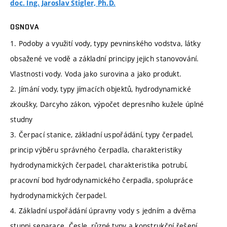
doc. Ing. Jaroslav Štigler, Ph.D.
OSNOVA
1. Podoby a využití vody, typy pevninského vodstva, látky
obsažené ve vodě a základní principy jejich stanovování.
Vlastnosti vody. Voda jako surovina a jako produkt.
2. Jímání vody, typy jímacích objektů, hydrodynamické
zkoušky, Darcyho zákon, výpočet depresního kužele úplné
studny
3. Čerpací stanice, základní uspořádání, typy čerpadel,
princip výběru správného čerpadla, charakteristiky
hydrodynamických čerpadel, charakteristika potrubí,
pracovní bod hydrodynamického čerpadla, spolupráce
hydrodynamických čerpadel.
4. Základní uspořádání úpravny vody s jedním a dvěma
stupni separace. Česle, různé typy a konstrukční řešení,