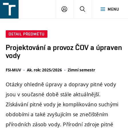
FSI
PŘIHLÁŠENÍ
HLEDAT
MENU
VUT
v
Brně
DETAIL PŘEDMĚTU
Projektování a provoz ČOV a úpraven
vody
FSI-MUV
Ak. rok: 2025/2026
Zimní semestr
Otázky ohledně úpravy a dopravy pitné vody
jsou v současné době stále aktuálnější.
Získávání pitné vody je komplikováno suchými
obdobími a také zvyšujícím se znečištěním
přírodních zásob vody. Přírodní zdroje pitné