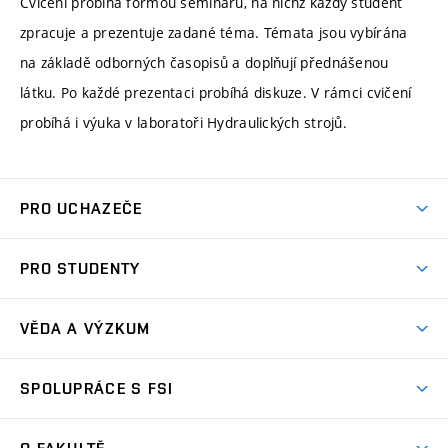
Cvičení probíhá formou seminářů, na nichž každý student
zpracuje a prezentuje zadané téma. Témata jsou vybírána
na základě odborných časopisů a doplňují přednášenou
látku. Po každé prezentaci probíhá diskuze. V rámci cvičení
probíhá i výuka v laboratoři Hydraulických strojů.
PRO UCHAZEČE
Studuj strojní inženýrství
PRO STUDENTY
Nabídka studia
Předměty
Ambasadoři studia
VĚDA A VÝZKUM
Studijní programy
Přijímačky
Věda a výzkum na FSI
Studijní předpisy
SPOLUPRÁCE S FSI
Zápisy
Úspěchy výzkumu
Časový plán studia
Často kladené dotazy
Firemní spolupráce
Oblasti výzkumu