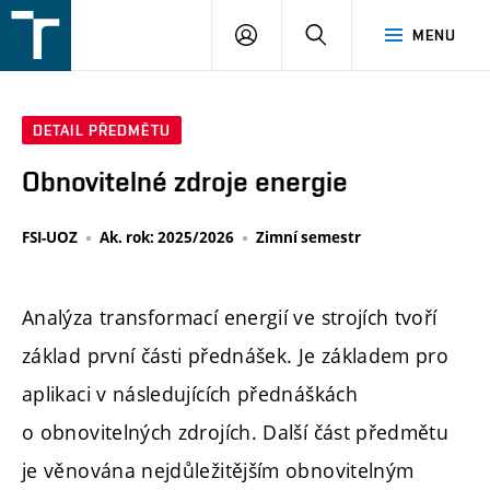
FSI
PŘIHLÁŠENÍ
HLEDAT
MENU
VUT
v
Brně
DETAIL PŘEDMĚTU
Obnovitelné zdroje energie
FSI-UOZ
Ak. rok: 2025/2026
Zimní semestr
Analýza transformací energií ve strojích tvoří
základ první části přednášek. Je základem pro
aplikaci v následujících přednáškách
o obnovitelných zdrojích. Další část předmětu
je věnována nejdůležitějším obnovitelným