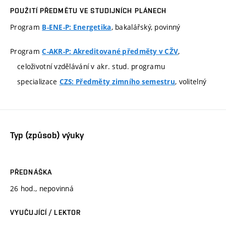
POUŽITÍ PŘEDMĚTU VE STUDIJNÍCH PLÁNECH
Program
, bakalářský, povinný
B-ENE-P: Energetika
Program
,
C-AKR-P: Akreditované předměty v CŽV
celoživotní vzdělávání v akr. stud. programu
specializace
, volitelný
CZS: Předměty zimního semestru
Typ (způsob) výuky
PŘEDNÁŠKA
26 hod., nepovinná
VYUČUJÍCÍ / LEKTOR