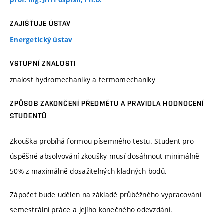
prof. Ing. Jiří Pospíšil, Ph.D.
ZAJIŠŤUJE ÚSTAV
Energetický ústav
VSTUPNÍ ZNALOSTI
znalost hydromechaniky a termomechaniky
ZPŮSOB ZAKONČENÍ PŘEDMĚTU A PRAVIDLA HODNOCENÍ
STUDENTŮ
Zkouška probíhá formou písemného testu. Student pro
úspěšné absolvování zkoušky musí dosáhnout minimálně
50% z maximálně dosažitelných kladných bodů.
Zápočet bude udělen na základě průběžného vypracování
semestrální práce a jejího konečného odevzdání.