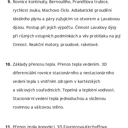
Rovnice kontinuity, Bernoulliho, Prandtlova trubice,
rychlost zvuku, Machovo číslo. Adiabatické proudění
ideálního plynu a páry zužujícím se otvorem a Lavalovou
dýzou. Postup při jejich výpočtu. Činnost Lavalovy dýzy
při různých vstupních podmínkách a vliv protitlaku na její
činnost. Reakční motory, proudové, raketové.
Základy přenosu tepla. Přenos tepla vedením. 3D
diferenciální rovnice stacionárního a nestacionárního
vedení tepla s vnitřním zdrojem v kartézských
a válcových souřadnicích. Tepelná a teplotní vodivost.
Stacionární vedení tepla jednoduchou a složenou
rovinnou a válcovou stěno.
Přenos tepla konvekcí. 3D Fourierova-Kirchoffova