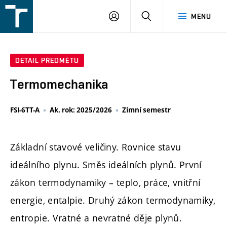
FSI
PŘIHLÁŠENÍ
HLEDAT
MENU
VUT
v
Brně
DETAIL PŘEDMĚTU
Termomechanika
FSI-6TT-A
Ak. rok: 2025/2026
Zimní semestr
Základní stavové veličiny. Rovnice stavu
ideálního plynu. Směs ideálních plynů. První
zákon termodynamiky – teplo, práce, vnitřní
energie, entalpie. Druhý zákon termodynamiky,
entropie. Vratné a nevratné děje plynů.