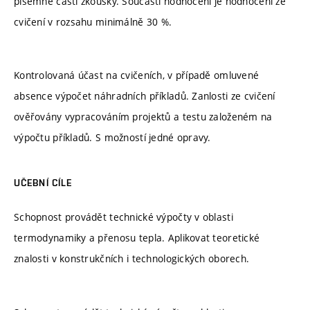
písemné části zkoušky. Součásti hodnocení je hodnocení ze
cvičení v rozsahu minimálně 30 %.
Kontrolovaná účast na cvičeních, v případě omluvené
absence výpočet náhradních příkladů. Zanlosti ze cvičení
ověřovány vypracováním projektů a testu založeném na
výpočtu příkladů. S možností jedné opravy.
UČEBNÍ CÍLE
Schopnost provádět technické výpočty v oblasti
termodynamiky a přenosu tepla. Aplikovat teoretické
znalosti v konstrukčních i technologických oborech.