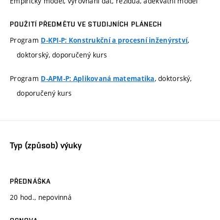
Empirický model, vyrovnání dat, rezidua, adekvátní model
POUŽITÍ PŘEDMĚTU VE STUDIJNÍCH PLÁNECH
Program
,
D-KPI-P: Konstrukční a procesní inženýrství
doktorský, doporučený kurs
Program
, doktorský,
D-APM-P: Aplikovaná matematika
doporučený kurs
Typ (způsob) výuky
PŘEDNÁŠKA
20 hod., nepovinná