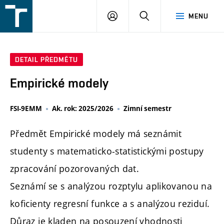
FSI
PŘIHLÁŠENÍ
HLEDAT
MENU
VUT
v
Brně
DETAIL PŘEDMĚTU
Empirické modely
FSI-9EMM
Ak. rok: 2025/2026
Zimní semestr
Předmět Empirické modely má seznámit
studenty s matematicko-statistickými postupy
zpracování pozorovaných dat.
Seznámí se s analýzou rozptylu aplikovanou na
koficienty regresní funkce a s analýzou reziduí.
Důraz je kladen na posouzení vhodnosti