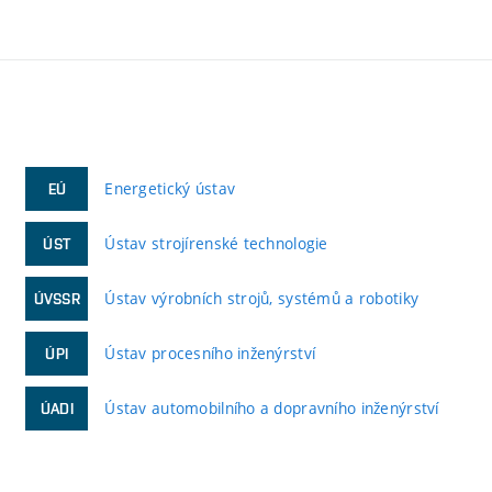
Energetický ústav
EÚ
Ústav strojírenské technologie
ÚST
Ústav výrobních strojů, systémů a robotiky
ÚVSSR
Ústav procesního inženýrství
ÚPI
Ústav automobilního a dopravního inženýrství
ÚADI