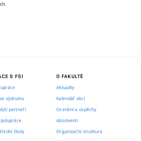
ch.
CE S FSI
O FAKULTĚ
lupráce
Aktuality
 ve výzkumu
Kalendář akcí
jší partneři
Ocenění a úspěchy
spolupráce
Absolventi
třední školy
Organizační struktura