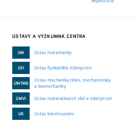
Repetitoria
ÚSTAVY A VÝZKUMNÁ CENTRA
Ústav matematiky
ÚM
Ústav fyzikálního inženýrství
ÚFI
Ústav mechaniky těles, mechatroniky
ÚMTMB
a biomechaniky
Ústav materiálových věd a inženýrství
ÚMVI
Ústav konstruování
ÚK