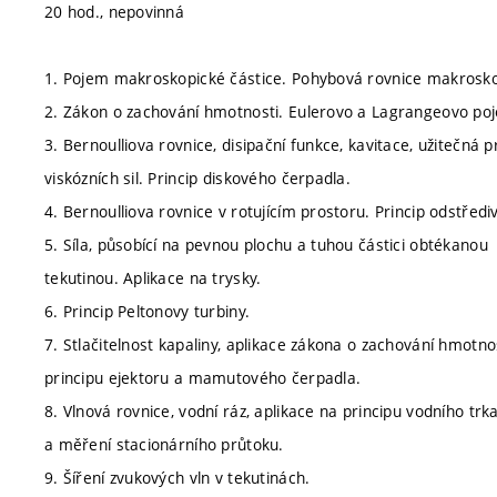
20 hod., nepovinná
1. Pojem makroskopické částice. Pohybová rovnice makrosko
2. Zákon o zachování hmotnosti. Eulerovo a Lagrangeovo poje
3. Bernoulliova rovnice, disipační funkce, kavitace, užitečná 
viskózních sil. Princip diskového čerpadla.
4. Bernoulliova rovnice v rotujícím prostoru. Princip odstřed
5. Síla, působící na pevnou plochu a tuhou částici obtékanou
tekutinou. Aplikace na trysky.
6. Princip Peltonovy turbiny.
7. Stlačitelnost kapaliny, aplikace zákona o zachování hmotno
principu ejektoru a mamutového čerpadla.
8. Vlnová rovnice, vodní ráz, aplikace na principu vodního trk
a měření stacionárního průtoku.
9. Šíření zvukových vln v tekutinách.