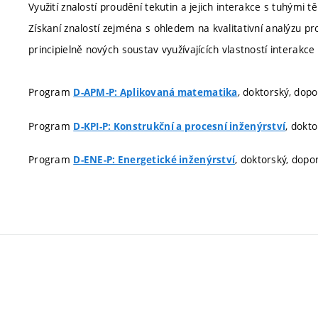
Využití znalostí proudění tekutin a jejich interakce s tuhými 
Získaní znalostí zejména s ohledem na kvalitativní analýzu pr
principielně nových soustav využívajících vlastností interakce 
Program
, doktorský, dop
D-APM-P: Aplikovaná matematika
Program
, dokt
D-KPI-P: Konstrukční a procesní inženýrství
Program
, doktorský, dopo
D-ENE-P: Energetické inženýrství