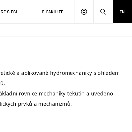
CE S FSI
O FAKULTĚ
EN
PŘIHLÁŠENÍ
HLEDAT
oretické a aplikované hydromechaniky s ohledem
ů.
ákladní rovnice mechaniky tekutin a uvedeno
aulických prvků a mechanizmů.