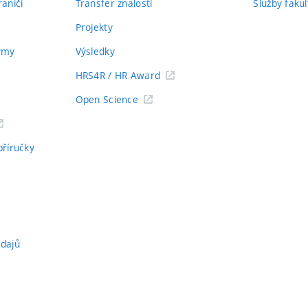
aničí
Transfer znalostí
Služby fakul
Projekty
týmy
Výsledky
HRS4R / HR Award
Open Science
příručky
údajů