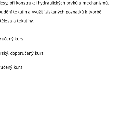
tělesy, při konstrukci hydraulických prvků a mechanizmů.
oudění tekutin a využití získaných poznatků k tvorbě
tělesa a tekutiny.
oručený kurs
orský, doporučený kurs
ručený kurs