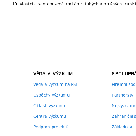
10. Vlastní a samobuzené kmitání v tuhých a pružných trubicí
VĚDA A VÝZKUM
SPOLUPRÁ
Věda a výzkum na FSI
Firemní spo
Úspěchy výzkumu
Partnerství
Oblasti výzkumu
Nejvýznamně
Centra výzkumu
Zahraniční 
Podpora projektů
Základní a s