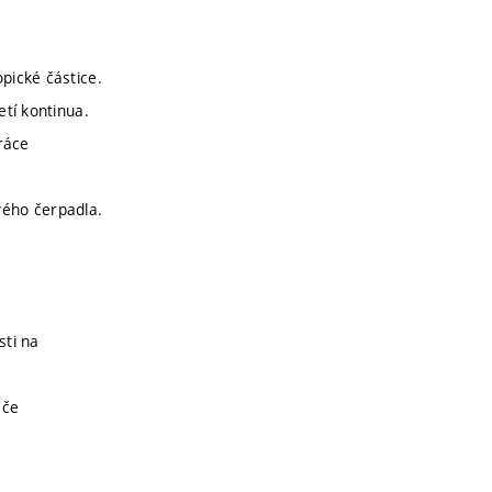
pické částice.
tí kontinua.
práce
ivého čerpadla.
sti na
ače