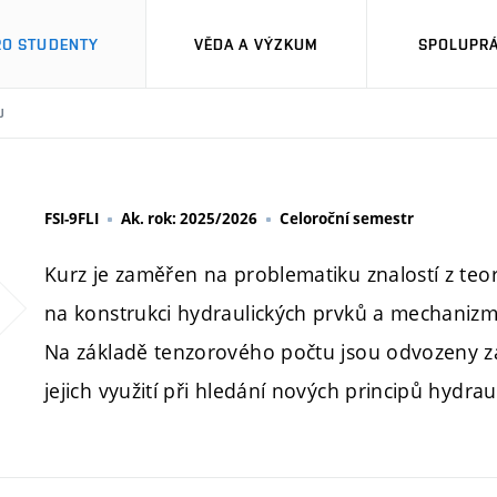
RO STUDENTY
VĚDA A VÝZKUM
SPOLUPRÁ
U
FSI-9FLI
Ak. rok: 2025/2026
Celoroční semestr
Kurz je zaměřen na problematiku znalostí z te
na konstrukci hydraulických prvků a mechanizm
Na základě tenzorového počtu jsou odvozeny z
jejich využití při hledání nových principů hydr