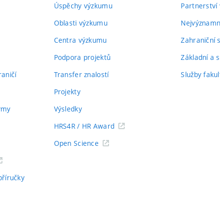
Úspěchy výzkumu
Partnerství
Oblasti výzkumu
Nejvýznamně
Centra výzkumu
Zahraniční 
Podpora projektů
Základní a s
aničí
Transfer znalostí
Služby fakul
Projekty
týmy
Výsledky
HRS4R / HR Award
Open Science
příručky