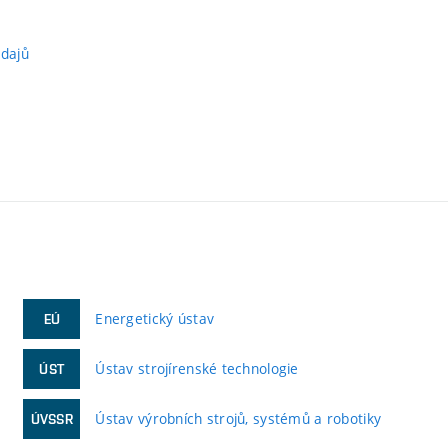
údajů
Energetický ústav
EÚ
Ústav strojírenské technologie
ÚST
Ústav výrobních strojů, systémů a robotiky
ÚVSSR