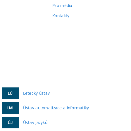
Pro média
Kontakty
Letecký ústav
LÚ
Ústav automatizace a informatiky
ÚAI
Ústav jazyků
ÚJ