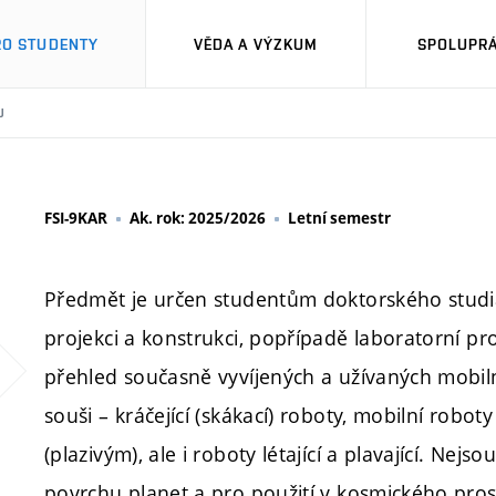
RO STUDENTY
VĚDA A VÝZKUM
SPOLUPRÁ
U
FSI-9KAR
Ak. rok: 2025/2026
Letní semestr
Předmět je určen studentům doktorského studia,
projekci a konstrukci, popřípadě laboratorní p
přehled současně vyvíjených a užívaných mobilní
souši – kráčející (skákací) roboty, mobilní rob
(plazivým), ale i roboty létající a plavající. N
povrchu planet a pro použití v kosmického pros