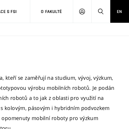
CE S FSI
O FAKULTĚ
EN
PŘIHLÁŠENÍ
HLEDAT
 kteří se zaměřují na studium, vývoj, výzkum,
rototypovou výrobu mobilních robotů. Je podán
ch robotů a to jak z oblasti pro využití na
oty s kolovým, pásovým i hybridním podvozkem
ejsou opomenuty mobilní roboty pro výzkum
toru.