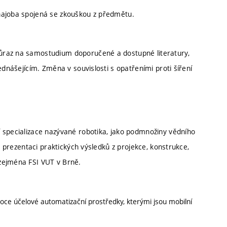
hajoba spojená se zkouškou z předmětu.
ůraz na samostudium doporučené a dostupné literatury,
ednášejícím. Změna v souvislosti s opatřeními proti šíření
 specializace nazývané robotika, jako podmnožiny vědního
i prezentaci praktických výsledků z projekce, konstrukce,
zejména FSI VUT v Brně.
ce účelové automatizační prostředky, kterými jsou mobilní