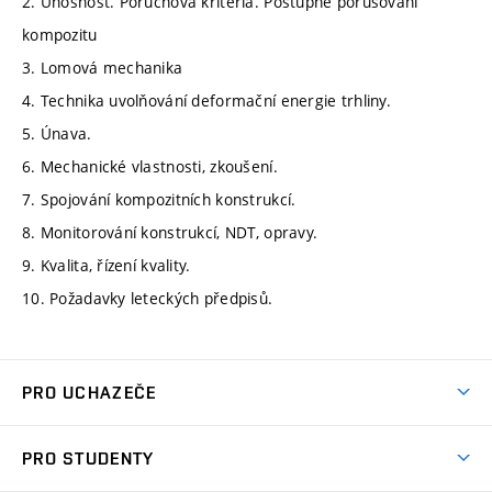
2. Únosnost. Poruchová kritéria. Postupné porušování
kompozitu
3. Lomová mechanika
4. Technika uvolňování deformační energie trhliny.
5. Únava.
6. Mechanické vlastnosti, zkoušení.
7. Spojování kompozitních konstrukcí.
8. Monitorování konstrukcí, NDT, opravy.
9. Kvalita, řízení kvality.
10. Požadavky leteckých předpisů.
PRO UCHAZEČE
Studuj strojní inženýrství
PRO STUDENTY
Nabídka studia