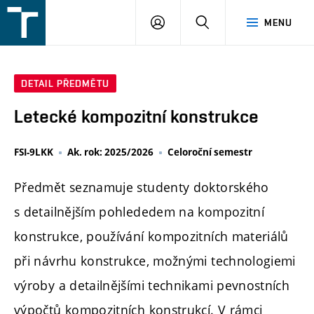
FSI
PŘIHLÁŠENÍ
HLEDAT
MENU
VUT
v
Brně
DETAIL PŘEDMĚTU
Letecké kompozitní konstrukce
FSI-9LKK
Ak. rok: 2025/2026
Celoroční semestr
Předmět seznamuje studenty doktorského
s detailnějším pohlededem na kompozitní
konstrukce, používání kompozitních materiálů
při návrhu konstrukce, možnými technologiemi
výroby a detailnějšími technikami pevnostních
výpočtů kompozitních konstrukcí. V rámci