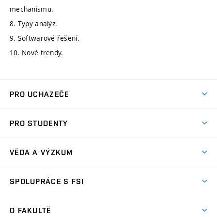
mechanismu.
8. Typy analýz.
9. Softwarové řešení.
10. Nové trendy.
PRO UCHAZEČE
Studuj strojní inženýrství
PRO STUDENTY
Nabídka studia
Předměty
Ambasadoři studia
VĚDA A VÝZKUM
Studijní programy
Přijímačky
Věda a výzkum na FSI
Studijní předpisy
SPOLUPRÁCE S FSI
Zápisy
Úspěchy výzkumu
Časový plán studia
Často kladené dotazy
Firemní spolupráce
Oblasti výzkumu
O FAKULTĚ
Pro prváky
Dny otevřených dveří