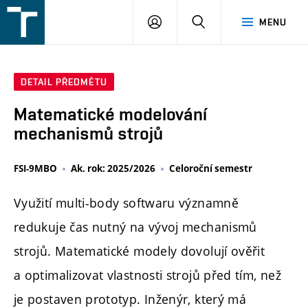
FSI
PŘIHLÁŠENÍ
HLEDAT
MENU
VUT
v
Brně
DETAIL PŘEDMĚTU
Matematické modelování
mechanismů strojů
FSI-9MBO
Ak. rok: 2025/2026
Celoroční semestr
Využití multi-body softwaru významně
redukuje čas nutný na vývoj mechanismů
strojů. Matematické modely dovolují ověřit
a optimalizovat vlastnosti strojů před tím, než
je postaven prototyp. Inženýr, který má