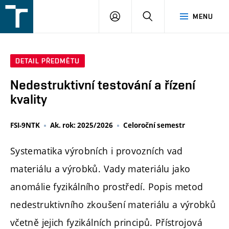
FSI
PŘIHLÁŠENÍ
HLEDAT
MENU
VUT
v
Brně
DETAIL PŘEDMĚTU
Nedestruktivní testování a řízení
kvality
FSI-9NTK
Ak. rok: 2025/2026
Celoroční semestr
Systematika výrobních i provozních vad
materiálu a výrobků. Vady materiálu jako
anomálie fyzikálního prostředí. Popis metod
nedestruktivního zkoušení materiálu a výrobků
včetně jejich fyzikálních principů. Přístrojová