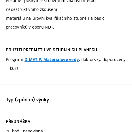
Předmět poskytuje studentům znalosti metod
nedestruktivního zkoušení
materiálu na úrovni kvalifikačního stupně I a basic
pracovníků v oboru NDT.
POUŽITÍ PŘEDMĚTU VE STUDIJNÍCH PLÁNECH
Program
, doktorský, doporučený
D-MAT-P: Materiálové vědy
kurs
Typ (způsob) výuky
PŘEDNÁŠKA
20 hod., nepovinná