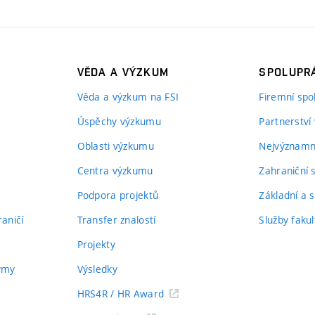
VĚDA A VÝZKUM
SPOLUPRÁ
Věda a výzkum na FSI
Firemní spo
Úspěchy výzkumu
Partnerství
Oblasti výzkumu
Nejvýznamně
Centra výzkumu
Zahraniční 
Podpora projektů
Základní a s
aničí
Transfer znalostí
Služby fakul
Projekty
týmy
Výsledky
HRS4R / HR Award