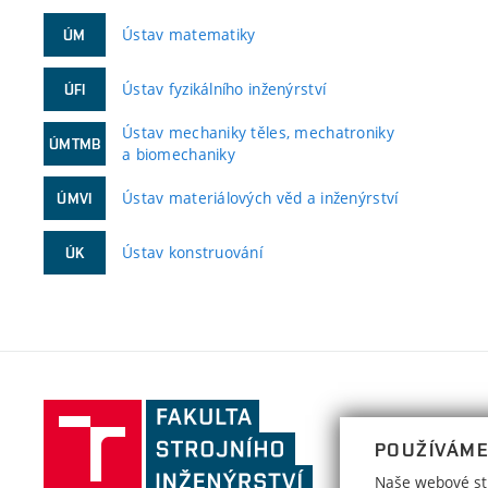
Ústav matematiky
ÚM
Ústav fyzikálního inženýrství
ÚFI
Ústav mechaniky těles, mechatroniky
ÚMTMB
a biomechaniky
Ústav materiálových věd a inženýrství
ÚMVI
Ústav konstruování
ÚK
Fakulta
strojního
POUŽÍVÁME
inženýrství,
Naše webové str