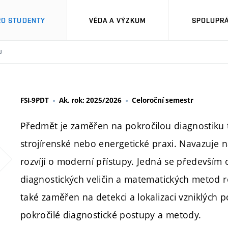
RO STUDENTY
VĚDA A VÝZKUM
SPOLUPRÁ
U
FSI-9PDT
Ak. rok: 2025/2026
Celoroční semestr
Předmět je zaměřen na pokročilou diagnostiku t
strojírenské nebo energetické praxi. Navazuje na
rozvíjí o moderní přístupy. Jedná se především
diagnostických veličin a matematických metod r
také zaměřen na detekci a lokalizaci vzniklých
pokročilé diagnostické postupy a metody.