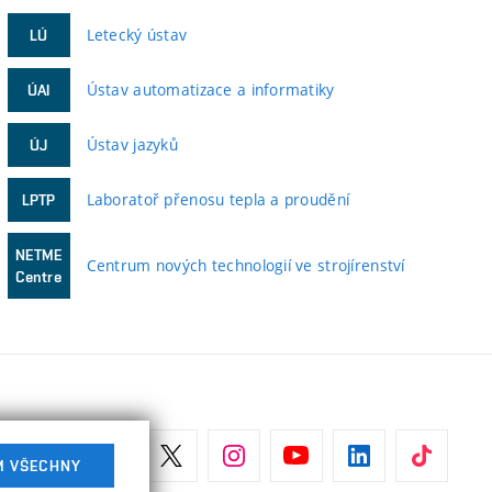
Letecký ústav
LÚ
Ústav automatizace a informatiky
ÚAI
Ústav jazyků
ÚJ
Laboratoř přenosu tepla a proudění
LPTP
NETME
Centrum nových technologií ve strojírenství
Centre
M VŠECHNY