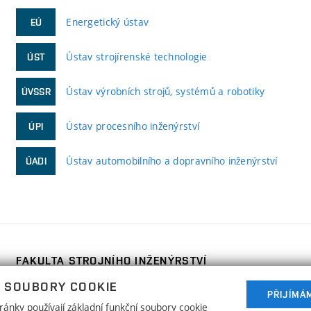
Energetický ústav
EÚ
Ústav strojírenské technologie
ÚST
Ústav výrobních strojů, systémů a robotiky
ÚVSSR
Ústav procesního inženýrství
ÚPI
Ústav automobilního a dopravního inženýrství
ÚADI
FAKULTA STROJNÍHO INŽENÝRSTVÍ
VYSOKÉ UČENÍ TECHNICKÉ V BRNĚ
 SOUBORY COOKIE
PŘIJÍMÁ
Technická 2896/2
www.fme.vutbr.cz
ánky používají základní funkční soubory cookie