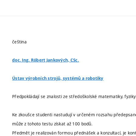
čeština
doc. Ing. Róbert Jankových, CSc.
Ústav výrobních strojů, systémů a robotiky
Předpokládají se znalosti ze středoškolské matematiky, fyziky 
Ke zkoušce studenti nastudují v určeném rozsahu předepsan
může z tohoto testu získat až 100 bodů.
Předmět je realizován formou přednášek a konzultací, je kon