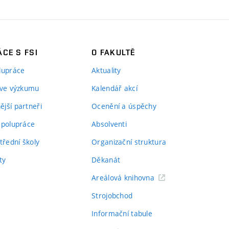
CE S FSI
O FAKULTĚ
lupráce
Aktuality
 ve výzkumu
Kalendář akcí
jší partneři
Ocenění a úspěchy
spolupráce
Absolventi
třední školy
Organizační struktura
ty
Děkanát
Areálová knihovna
Strojobchod
Informační tabule