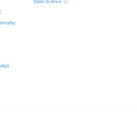
Open Science
příručky
údajů