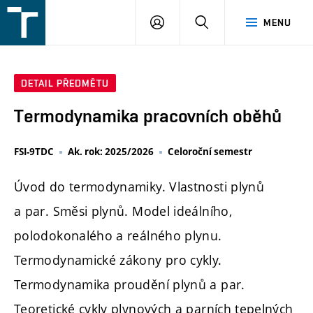
FSI
PŘIHLÁŠENÍ
HLEDAT
MENU
VUT
v
Brně
DETAIL PŘEDMĚTU
Termodynamika pracovních oběhů
FSI-9TDC
Ak. rok: 2025/2026
Celoroční semestr
Úvod do termodynamiky. Vlastnosti plynů
a par. Směsi plynů. Model ideálního,
polodokonalého a reálného plynu.
Termodynamické zákony pro cykly.
Termodynamika proudění plynů a par.
Teoretické cykly plynových a parních tepelných