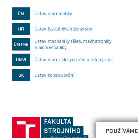
Ústav matematiky
ÚM
Ústav fyzikálního inženýrství
ÚFI
Ústav mechaniky těles, mechatroniky
ÚMTMB
a biomechaniky
Ústav materiálových věd a inženýrství
ÚMVI
Ústav konstruování
ÚK
Fakulta
strojního
POUŽÍVÁME
inženýrství,