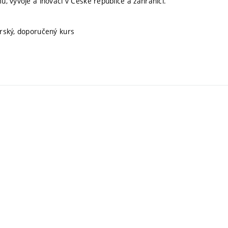
 vývoje a inovací v České republice a zahraničí.
orský, doporučený kurs