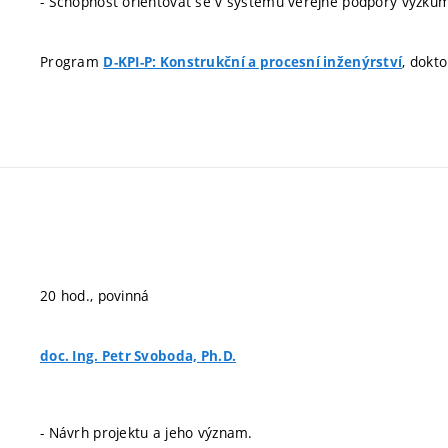
- Schopnost orientovat se v systému veřejné podpory výzkumu,
Program
, dokt
D-KPI-P: Konstrukční a procesní inženýrství
20 hod., povinná
doc. Ing. Petr Svoboda, Ph.D.
- Návrh projektu a jeho význam.