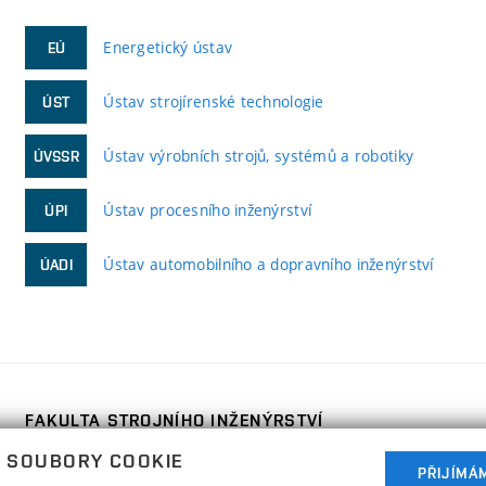
Energetický ústav
EÚ
Ústav strojírenské technologie
ÚST
Ústav výrobních strojů, systémů a robotiky
ÚVSSR
Ústav procesního inženýrství
ÚPI
Ústav automobilního a dopravního inženýrství
ÚADI
FAKULTA STROJNÍHO INŽENÝRSTVÍ
VYSOKÉ UČENÍ TECHNICKÉ V BRNĚ
 SOUBORY COOKIE
PŘIJÍMÁ
Technická 2896/2
www.fme.vutbr.cz