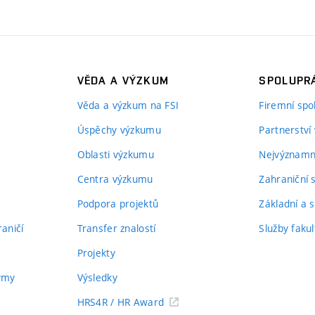
VĚDA A VÝZKUM
SPOLUPRÁ
Věda a výzkum na FSI
Firemní spo
Úspěchy výzkumu
Partnerství
Oblasti výzkumu
Nejvýznamně
Centra výzkumu
Zahraniční 
Podpora projektů
Základní a s
aničí
Transfer znalostí
Služby fakul
Projekty
týmy
Výsledky
HRS4R / HR Award