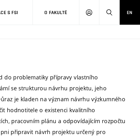
CE S FSI
O FAKULTĚ
EN
PŘIHLÁŠENÍ
HLEDAT
 do problematiky přípravy vlastního
mí se strukturou návrhu projektu, jeho
Důraz je kladen na význam návrhu výzkumného
t hodnotitele o existenci kvalitního
ch, pracovním plánu a odpovídajícím rozpočtu
ni připravit návrh projektu určený pro