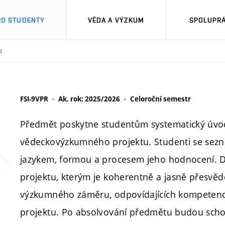
RO STUDENTY
VĚDA A VÝZKUM
SPOLUPRÁ
U
FSI-9VPR
Ak. rok: 2025/2026
Celoroční semestr
Předmět poskytne studentům systematický úvod
vědeckovýzkumného projektu. Studenti se sezná
jazykem, formou a procesem jeho hodnocení. 
projektu, kterým je koherentně a jasně přesvědči
výzkumného záměru, odpovídajících kompetencí
projektu. Po absolvování předmětu budou schop