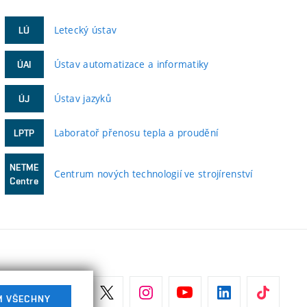
Letecký ústav
LÚ
Ústav automatizace a informatiky
ÚAI
Ústav jazyků
ÚJ
Laboratoř přenosu tepla a proudění
LPTP
NETME
Centrum nových technologií ve strojírenství
Centre
M VŠECHNY