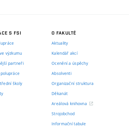
CE S FSI
O FAKULTĚ
lupráce
Aktuality
 ve výzkumu
Kalendář akcí
jší partneři
Ocenění a úspěchy
spolupráce
Absolventi
třední školy
Organizační struktura
ty
Děkanát
Areálová knihovna
Strojobchod
Informační tabule