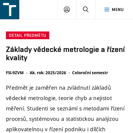
FSI
PŘIHLÁŠENÍ
HLEDAT
MENU
VUT
v
Brně
DETAIL PŘEDMĚTU
Základy vědecké metrologie a řízení
kvality
FSI-9ZVM
Ak. rok: 2025/2026
Celoroční semestr
Předmět je zaměřen na zvládnutí základů
vědecké metrologie, teorie chyb a nejistot
měření. Studenti se seznámí s metodami řízení
procesů, systémovou a statistickou analýzou
aplikovatelnou v řízení podniku i dílčích