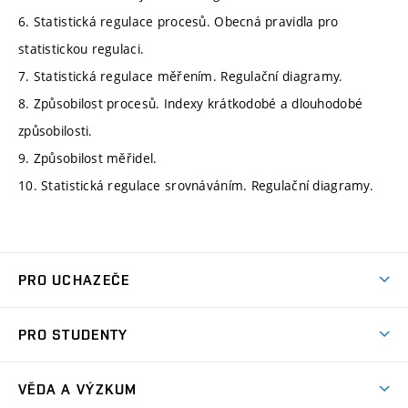
6. Statistická regulace procesů. Obecná pravidla pro
statistickou regulaci.
7. Statistická regulace měřením. Regulační diagramy.
8. Způsobilost procesů. Indexy krátkodobé a dlouhodobé
způsobilosti.
9. Způsobilost měřidel.
10. Statistická regulace srovnáváním. Regulační diagramy.
PRO UCHAZEČE
Studuj strojní inženýrství
PRO STUDENTY
Nabídka studia
Předměty
Ambasadoři studia
VĚDA A VÝZKUM
Studijní programy