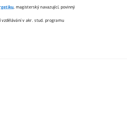
, magisterský navazující, povinný
rgetiku
ní vzdělávání v akr. stud. programu