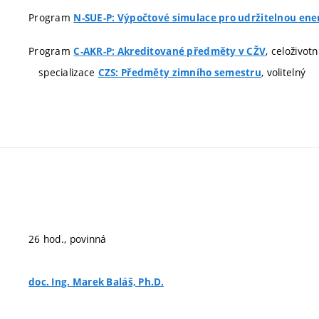
Program
N-SUE-P: Výpočtové simulace pro udržitelnou ene
Program
, celoživot
C-AKR-P: Akreditované předměty v CŽV
specializace
, volitelný
CZS: Předměty zimního semestru
26 hod., povinná
doc. Ing. Marek Baláš, Ph.D.