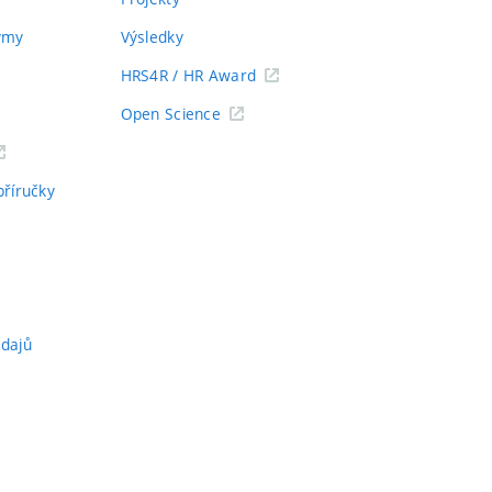
týmy
Výsledky
HRS4R / HR Award
Open Science
příručky
údajů