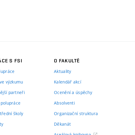
CE S FSI
O FAKULTĚ
lupráce
Aktuality
 ve výzkumu
Kalendář akcí
jší partneři
Ocenění a úspěchy
spolupráce
Absolventi
třední školy
Organizační struktura
ty
Děkanát
Areálová knihovna