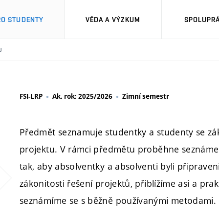
RO STUDENTY
VĚDA A VÝZKUM
SPOLUPRÁ
U
FSI-LRP
Ak. rok: 2025/2026
Zimní semestr
Předmět seznamuje studentky a studenty se zá
projektu. V rámci předmětu proběhne seznámen
tak, aby absolventky a absolventi byli připrave
zákonitosti řešení projektů, přiblížíme asi a pra
seznámíme se s běžně používanými metodami.