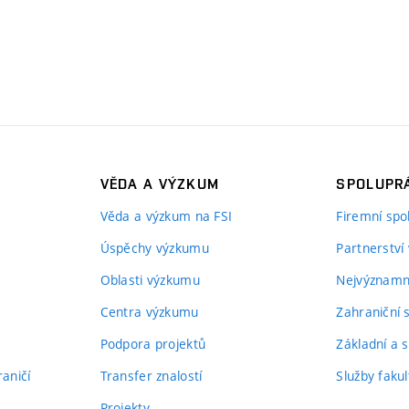
VĚDA A VÝZKUM
SPOLUPRÁ
Věda a výzkum na FSI
Firemní spo
Úspěchy výzkumu
Partnerství
Oblasti výzkumu
Nejvýznamně
Centra výzkumu
Zahraniční 
Podpora projektů
Základní a s
aničí
Transfer znalostí
Služby fakul
Projekty