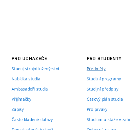
PRO UCHAZEČE
PRO STUDENTY
Studuj strojní inženýrství
Předměty
Nabídka studia
Studijní programy
Ambasadoři studia
Studijní předpisy
Přijímačky
Časový plán studia
Zápisy
Pro prváky
Často kladené dotazy
Studium a stáže v zahr
Dny otevřených dveří
Odborná praxe