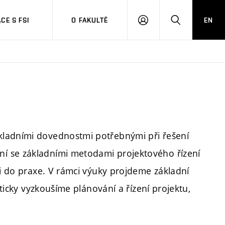
CE S FSI
O FAKULTĚ
EN
PŘIHLÁŠENÍ
HLEDAT
kladními dovednostmi potřebnými při řešení
í se základními metodami projektového řízení
ni do praxe. V rámci výuky projdeme základní
kticky vyzkoušíme plánování a řízení projektu,