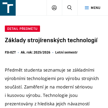
FSI
PŘIHLÁŠENÍ
HLEDAT
MENU
VUT
v
Brně
DETAIL PŘEDMĚTU
Základy strojírenských technologií
FSI-0ZT
Ak. rok: 2025/2026
Letní semestr
Předmět studenta seznamuje se základními
výrobními technologiemi pro výrobu strojních
součástí. Zaměření je na moderní sériovou
i kusovou výrobu. Technologie jsou
prezentovány z hlediska jejich návazností