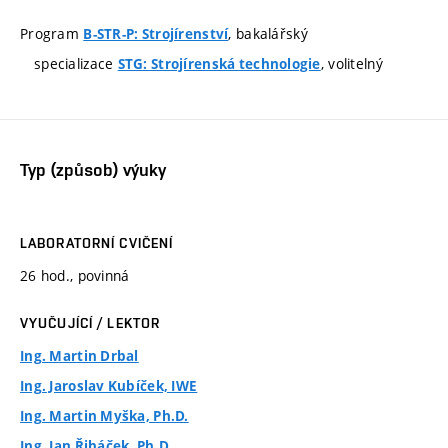
Program
, bakalářský
B-STR-P: Strojírenství
specializace
, volitelný
STG: Strojírenská technologie
Typ (způsob) výuky
LABORATORNÍ CVIČENÍ
26 hod., povinná
VYUČUJÍCÍ / LEKTOR
Ing. Martin Drbal
Ing. Jaroslav Kubíček, IWE
Ing. Martin Myška, Ph.D.
Ing. Jan Řiháček, Ph.D.