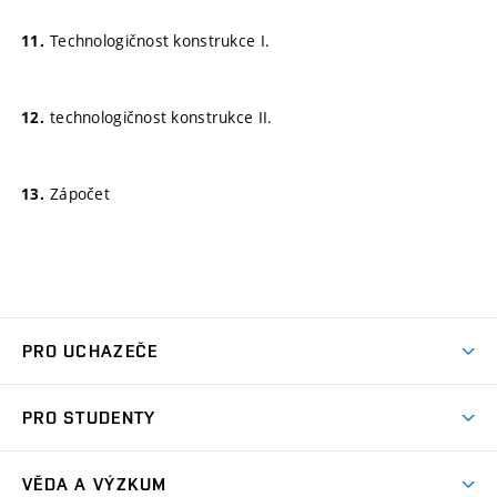
Technologičnost konstrukce I.
technologičnost konstrukce II.
Zápočet
PRO UCHAZEČE
Studuj strojní inženýrství
PRO STUDENTY
Nabídka studia
Předměty
Ambasadoři studia
VĚDA A VÝZKUM