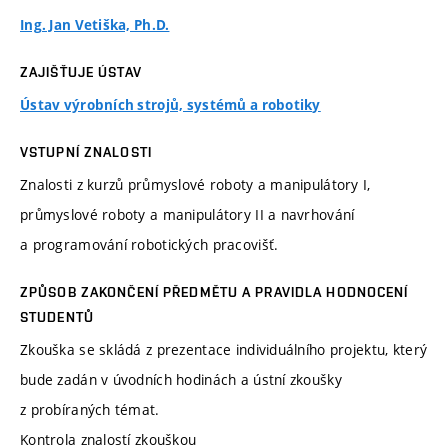
Ing. Jan Vetiška, Ph.D.
ZAJIŠŤUJE ÚSTAV
Ústav výrobních strojů, systémů a robotiky
VSTUPNÍ ZNALOSTI
Znalosti z kurzů průmyslové roboty a manipulátory I,
průmyslové roboty a manipulátory II a navrhování
a programování robotických pracovišť.
ZPŮSOB ZAKONČENÍ PŘEDMĚTU A PRAVIDLA HODNOCENÍ
STUDENTŮ
Zkouška se skládá z prezentace individuálního projektu, který
bude zadán v úvodních hodinách a ústní zkoušky
z probíraných témat.
Kontrola znalostí zkouškou