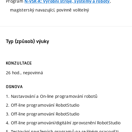
Program
,
N-VSR-K: Výrobní stroje, systémy a roboty
magisterský navazující, povinně volitelný
Typ (způsob) výuky
KONZULTACE
26 hod., nepovinná
OSNOVA
1. Nastavování a On-line programování robotů
2. Off-line programování RobotStudio
3. Off-line programování RobotStudio
4. Off-line programování/digitální zprovoznění RobotStudio
5. Testování navržených programů na reálném pracovišti