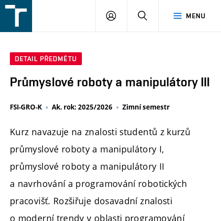
FSI
PŘIHLÁŠENÍ
HLEDAT
MENU
VUT
v
Brně
DETAIL PŘEDMĚTU
Průmyslové roboty a manipulátory III
FSI-GRO-K
Ak. rok: 2025/2026
Zimní semestr
Kurz navazuje na znalosti studentů z kurzů
průmyslové roboty a manipulátory I,
průmyslové roboty a manipulátory II
a navrhování a programování robotických
pracovišť. Rozšiřuje dosavadní znalosti
o moderní trendy v oblasti programování