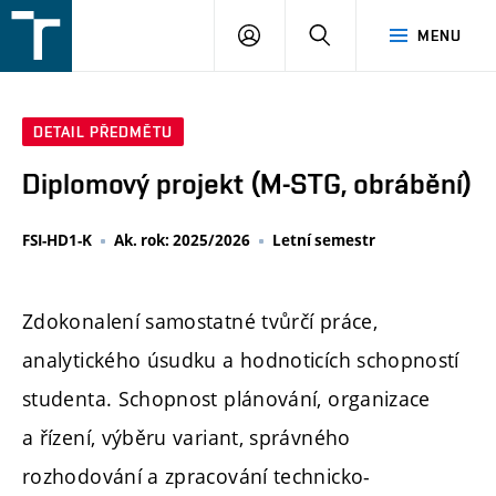
FSI
PŘIHLÁŠENÍ
HLEDAT
MENU
VUT
v
Brně
DETAIL PŘEDMĚTU
Diplomový projekt (M-STG, obrábění)
FSI-HD1-K
Ak. rok: 2025/2026
Letní semestr
Zdokonalení samostatné tvůrčí práce,
analytického úsudku a hodnoticích schopností
studenta. Schopnost plánování, organizace
a řízení, výběru variant, správného
rozhodování a zpracování technicko-