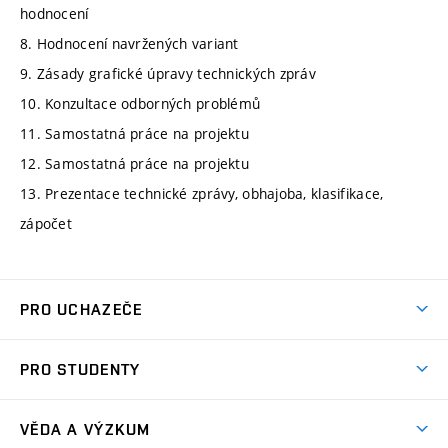
hodnocení
8. Hodnocení navržených variant
9. Zásady grafické úpravy technických zpráv
10. Konzultace odborných problémů
11. Samostatná práce na projektu
12. Samostatná práce na projektu
13. Prezentace technické zprávy, obhajoba, klasifikace,
zápočet
PRO UCHAZEČE
Studuj strojní inženýrství
PRO STUDENTY
Nabídka studia
Předměty
Ambasadoři studia
VĚDA A VÝZKUM
Studijní programy