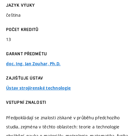
JAZYK VÝUKY
čeština
POČET KREDITŮ
13
GARANT PŘEDMĚTU
doc. Ing. Jan Zouhar, Ph.D.
ZAJIŠŤUJE ÚSTAV
Ústav strojírenské technologie
VSTUPNÍ ZNALOSTI
Předpokládají se znalosti získané v průběhu předchozího
studia, zejména v těchto oblastech: teorie a technologie
obrábění, nauka o materiálu, metrologie, matematika, fyzika,