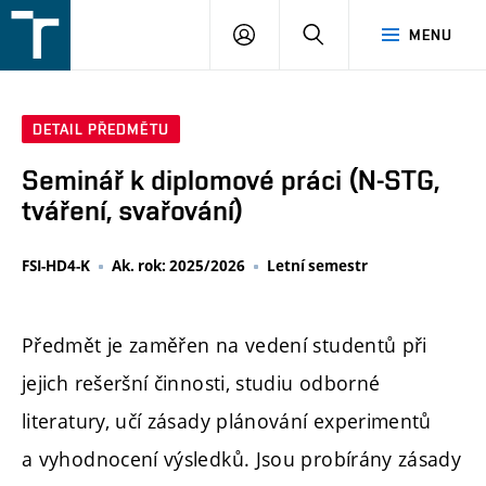
FSI
PŘIHLÁŠENÍ
HLEDAT
MENU
VUT
v
Brně
DETAIL PŘEDMĚTU
Seminář k diplomové práci (N-STG,
tváření, svařování)
FSI-HD4-K
Ak. rok: 2025/2026
Letní semestr
Předmět je zaměřen na vedení studentů při
jejich rešeršní činnosti, studiu odborné
literatury, učí zásady plánování experimentů
a vyhodnocení výsledků. Jsou probírány zásady