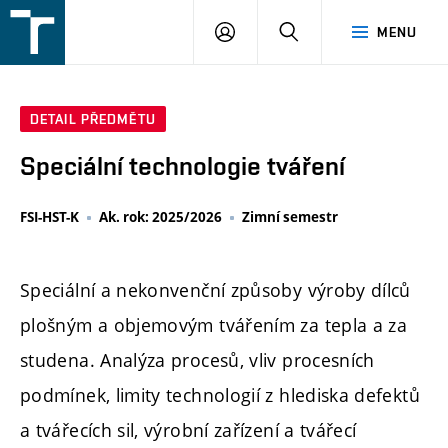
FSI
PŘIHLÁŠENÍ
HLEDAT
MENU
VUT
v
Brně
DETAIL PŘEDMĚTU
Speciální technologie tváření
FSI-HST-K
Ak. rok: 2025/2026
Zimní semestr
Speciální a nekonvenční způsoby výroby dílců
plošným a objemovým tvářením za tepla a za
studena. Analýza procesů, vliv procesních
podmínek, limity technologií z hlediska defektů
a tvářecích sil, výrobní zařízení a tvářecí