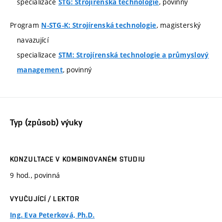
specializace
, povinný
STG: Strojírenská technologie
Program
, magisterský
N-STG-K: Strojírenská technologie
navazující
specializace
STM: Strojírenská technologie a průmyslový
, povinný
management
Typ (způsob) výuky
KONZULTACE V KOMBINOVANÉM STUDIU
9 hod., povinná
VYUČUJÍCÍ / LEKTOR
Ing. Eva Peterková, Ph.D.