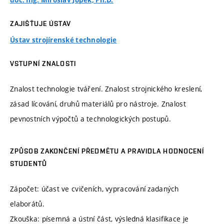
doc. Ing. Miroslav Jopek, Ph.D.
ZAJIŠŤUJE ÚSTAV
Ústav strojírenské technologie
VSTUPNÍ ZNALOSTI
Znalost technologie tváření. Znalost strojnického kreslení,
zásad lícování, druhů materiálů pro nástroje. Znalost
pevnostních výpočtů a technologických postupů.
ZPŮSOB ZAKONČENÍ PŘEDMĚTU A PRAVIDLA HODNOCENÍ
STUDENTŮ
Zápočet: účast ve cvičeních, vypracování zadaných
elaborátů.
Zkouška: písemná a ústní část, výsledná klasifikace je