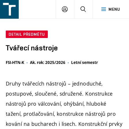
FSI
PŘIHLÁŠENÍ
HLEDAT
MENU
VUT
v
Brně
DETAIL PŘEDMĚTU
Tvářecí nástroje
FSI-HTN-K
Ak. rok: 2025/2026
Letní semestr
Druhy tvářecích nástrojů – jednoduché,
postupové, sloučené, sdružené. Konstrukce
nástrojů pro válcování, ohýbání, hluboké
tažení, protlačování, konstrukce nástrojů pro
kování na bucharech i lisech. Konstrukční prvky