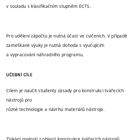
v souladu s klasifikačním stupněm ECTS.
Pro udělení zápočtu je nutná účast ve cvičeních. V případě
zameškané výuky je nutná dohoda s vyučujícím
a vypracování náhradního programu.
UČEBNÍ CÍLE
Cílem je naučit studenty zásady pro konstrukci tvářecích
nástrojů pro
různé technologie a návrhu materiálů nástroje.
Získání znalostí z oblasti konstrukce tvářecích nástrojů,