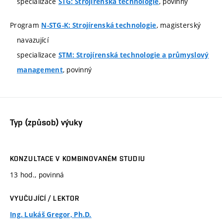
specializace
, povinný
STG: Strojírenská technologie
Program
, magisterský
N-STG-K: Strojírenská technologie
navazující
specializace
STM: Strojírenská technologie a průmyslový
, povinný
management
Typ (způsob) výuky
KONZULTACE V KOMBINOVANÉM STUDIU
13 hod., povinná
VYUČUJÍCÍ / LEKTOR
Ing. Lukáš Gregor, Ph.D.