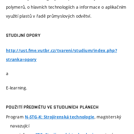
polymerů, o hlavních technologiích a informace o aplikačním
využití plastů v řadě průmyslových odvětví.
STUDIJNÍ OPORY
http://ust.fme.vutbr.cz/tvareni/studium/index.php?
stranka=opory
a
E-learning.
POUŽITÍ PŘEDMĚTU VE STUDIJNÍCH PLÁNECH
Program
, magisterský
N-STG-K: Strojírenská technologie
navazující