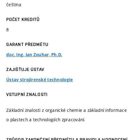
čeština
POČET KREDITŮ
8
GARANT PŘEDMĚTU
doc. Ing. Jan Zouhar, Ph.D.
ZAJIŠŤUJE ÚSTAV
Ústav strojírenské technologie
VSTUPNÍ ZNALOSTI
Základní znalosti z organické chemie a základní informace
o plastech a technologiích zpracování.
ZPŮSOB ZAKONČENÍ PŘEDMĚTU A PRAVIDLA HODNOCENÍ