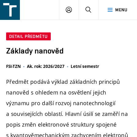
FSI
PŘIHLÁŠENÍ
HLEDAT
MENU
VUT
v
Brně
DETAIL PŘEDMĚTU
Základy nanověd
FSI-TZN
Ak. rok: 2026/2027
Letní semestr
Předmět podává výklad základních principů
nanověd s ohledem na osvětlení jejich
významu pro další rozvoj nanotechnologií
a souvisejících oblastí. Hlavní úsilí se zaměří na
popis změn elektronové struktury spojené
s kvantověmechanickým zachycením elektronů