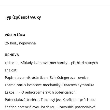
Typ (způsob) výuky
PŘEDNÁŠKA
26 hod., nepovinná
OSNOVA
Lekce I – Základy kvantové mechaniky – přehled nutných
znalostí
Popis stavu mikročástice a Schrödingerova rovnice.
Formalismus kvantové mechaniky. Diracova symbolika
Lekce II – O jednorozměrných potenciálech
Potenciálová bariéra. Tunelový jev. Koeficient průchodu
částice potenciálovou bariérou. Pravoúhlá potenciálová