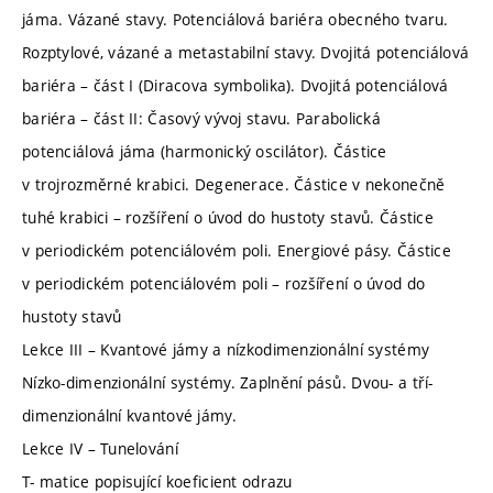
jáma. Vázané stavy. Potenciálová bariéra obecného tvaru.
Rozptylové, vázané a metastabilní stavy. Dvojitá potenciálová
bariéra – část I (Diracova symbolika). Dvojitá potenciálová
bariéra – část II: Časový vývoj stavu. Parabolická
potenciálová jáma (harmonický oscilátor). Částice
v trojrozměrné krabici. Degenerace. Částice v nekonečně
tuhé krabici – rozšíření o úvod do hustoty stavů. Částice
v periodickém potenciálovém poli. Energiové pásy. Částice
v periodickém potenciálovém poli – rozšíření o úvod do
hustoty stavů
Lekce III – Kvantové jámy a nízkodimenzionální systémy
Nízko-dimenzionální systémy. Zaplnění pásů. Dvou- a tří-
dimenzionální kvantové jámy.
Lekce IV – Tunelování
T- matice popisující koeficient odrazu