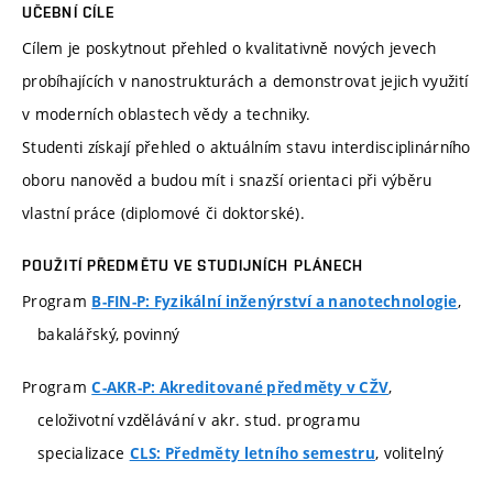
UČEBNÍ CÍLE
Cílem je poskytnout přehled o kvalitativně nových jevech
probíhajících v nanostrukturách a demonstrovat jejich využití
v moderních oblastech vědy a techniky.
Studenti získají přehled o aktuálním stavu interdisciplinárního
oboru nanověd a budou mít i snazší orientaci při výběru
vlastní práce (diplomové či doktorské).
POUŽITÍ PŘEDMĚTU VE STUDIJNÍCH PLÁNECH
Program
,
B-FIN-P: Fyzikální inženýrství a nanotechnologie
bakalářský, povinný
Program
,
C-AKR-P: Akreditované předměty v CŽV
celoživotní vzdělávání v akr. stud. programu
specializace
, volitelný
CLS: Předměty letního semestru