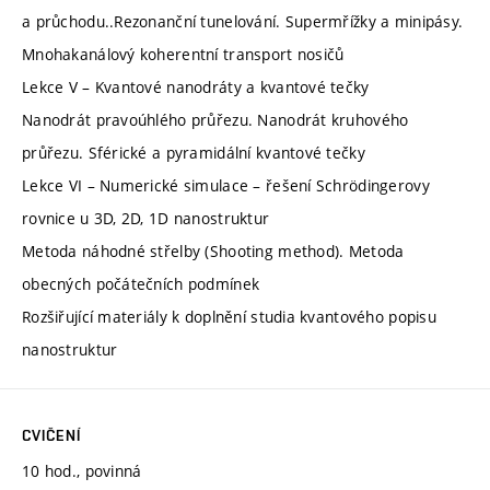
a průchodu..Rezonanční tunelování. Supermřížky a minipásy.
Mnohakanálový koherentní transport nosičů
Lekce V – Kvantové nanodráty a kvantové tečky
Nanodrát pravoúhlého průřezu. Nanodrát kruhového
průřezu. Sférické a pyramidální kvantové tečky
Lekce VI – Numerické simulace – řešení Schrödingerovy
rovnice u 3D, 2D, 1D nanostruktur
Metoda náhodné střelby (Shooting method). Metoda
obecných počátečních podmínek
Rozšiřující materiály k doplnění studia kvantového popisu
nanostruktur
CVIČENÍ
10 hod., povinná