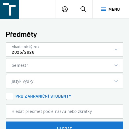
FSI
PŘIHLÁŠENÍ
HLEDAT
MENU
VUT
v
Brně
Předměty
Akademický rok
2025/2026
Semestr
Jazyk výuky
PRO ZAHRANIČNÍ STUDENTY
Hledat předmět podle názvu nebo zkratky
HLEDAT