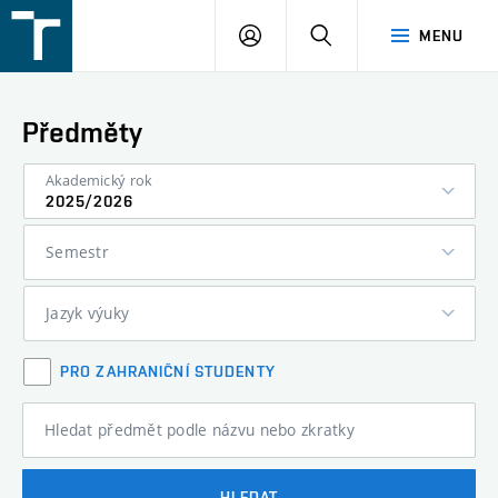
FSI
PŘIHLÁŠENÍ
HLEDAT
MENU
VUT
v
Brně
Předměty
Akademický rok
2025/2026
Semestr
Jazyk výuky
PRO ZAHRANIČNÍ STUDENTY
Hledat předmět podle názvu nebo zkratky
HLEDAT