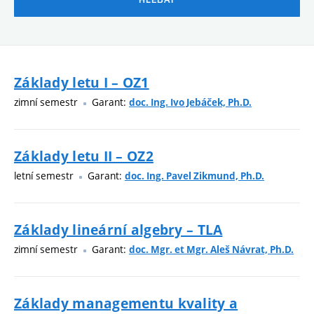
Základy letu I – OZ1
zimní semestr
Garant:
doc. Ing. Ivo Jebáček, Ph.D.
Základy letu II – OZ2
letní semestr
Garant:
doc. Ing. Pavel Zikmund, Ph.D.
Základy lineární algebry – TLA
zimní semestr
Garant:
doc. Mgr. et Mgr. Aleš Návrat, Ph.D.
Základy managementu kvality a