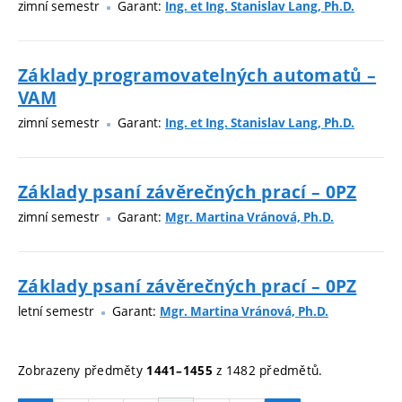
zimní semestr
Garant:
Ing. et Ing. Stanislav Lang, Ph.D.
Základy programovatelných automatů –
VAM
zimní semestr
Garant:
Ing. et Ing. Stanislav Lang, Ph.D.
Základy psaní závěrečných prací – 0PZ
zimní semestr
Garant:
Mgr. Martina Vránová, Ph.D.
Základy psaní závěrečných prací – 0PZ
letní semestr
Garant:
Mgr. Martina Vránová, Ph.D.
Zobrazeny předměty
z 1482 předmětů.
1441–1455