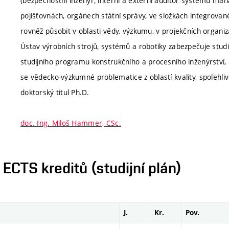
(bezpečnostní inženýr, interní a externí auditor systému m
pojišťovnách, orgánech státní správy, ve složkách integrov
rovněž působit v oblasti vědy, výzkumu, v projekčních organiz
Ústav výrobních strojů, systémů a robotiky zabezpečuje stud
studijního programu konstrukčního a procesního inženýrství
se vědecko-výzkumné problematice z oblastí kvality, spolehli
doktorský titul Ph.D.
doc. Ing. Miloš Hammer, CSc.
CTS kreditů (studijní plán)
J.
Kr.
Pov.