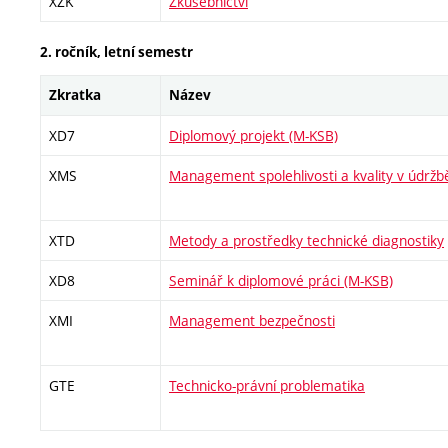
XZK
Zkušebnictví
2. ročník, letní semestr
Zkratka
Název
XD7
Diplomový projekt (M-KSB)
XMS
Management spolehlivosti a kvality v údržb
XTD
Metody a prostředky technické diagnostiky
XD8
Seminář k diplomové práci (M-KSB)
XMI
Management bezpečnosti
GTE
Technicko-právní problematika