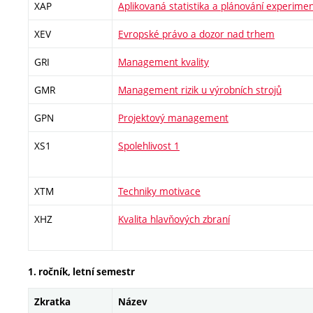
XAP
Aplikovaná statistika a plánování experime
XEV
Evropské právo a dozor nad trhem
GRI
Management kvality
GMR
Management rizik u výrobních strojů
GPN
Projektový management
XS1
Spolehlivost 1
XTM
Techniky motivace
XHZ
Kvalita hlavňových zbraní
1. ročník, letní semestr
Zkratka
Název