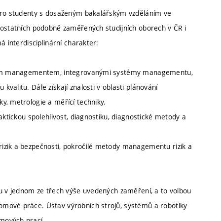
 pro studenty s dosaženým bakalářským vzděláním ve
 ostatních podobně zaměřených studijních oborech v ČR i
á interdisciplinární charakter:
tovým managementem, integrovanými systémy managementu,
alitu. Dále získají znalosti v oblasti plánování
y, metrologie a měřící techniky.
aktickou spolehlivost, diagnostiku, diagnostické metody a
izik a bezpečnosti, pokročilé metody managementu rizik a
ru v jednom ze třech výše uvedených zaměření, a to volbou
mové práce. Ústav výrobních strojů, systémů a robotiky
mových prací.