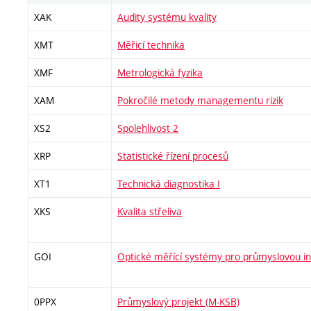
XAK
Audity systému kvality
XMT
Měřicí technika
XMF
Metrologická fyzika
XAM
Pokročilé metody managementu rizik
XS2
Spolehlivost 2
XRP
Statistické řízení procesů
XT1
Technická diagnostika I
XKS
Kvalita střeliva
GOI
Optické měřící systémy pro průmyslovou in
0PPX
Průmyslový projekt (M-KSB)