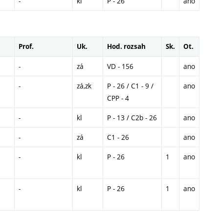
-
kl
P - 26
ano
Prof.
Uk.
Hod. rozsah
Sk.
Ot.
-
zá
VD - 156
ano
-
zá,zk
P - 26 / C1 - 9 /
ano
CPP - 4
-
kl
P - 13 / C2b - 26
ano
-
zá
C1 - 26
ano
-
kl
P - 26
1
ano
-
kl
P - 26
1
ano