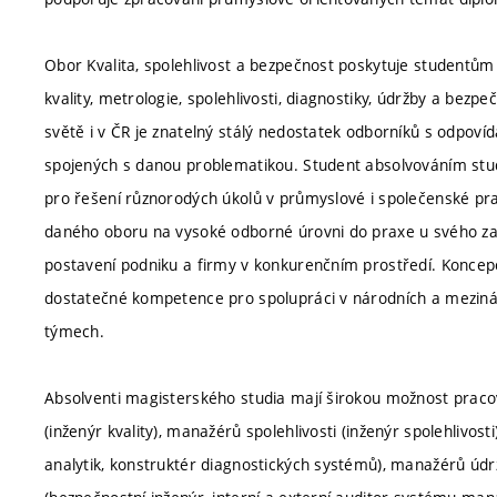
Obor Kvalita, spolehlivost a bezpečnost poskytuje studentů
kvality, metrologie, spolehlivosti, diagnostiky, údržby a bez
světě i v ČR je znatelný stálý nedostatek odborníků s odpovíd
spojených s danou problematikou. Student absolvováním stud
pro řešení různorodých úkolů v průmyslové i společenské pra
daného oboru na vysoké odborné úrovni do praxe u svého za
postavení podniku a firmy v konkurenčním prostředí. Konce
dostatečné kompetence pro spolupráci v národních a meziná
týmech.
Absolventi magisterského studia mají širokou možnost praco
(inženýr kvality), manažérů spolehlivosti (inženýr spolehlivost
analytik, konstruktér diagnostických systémů), manažérů údr