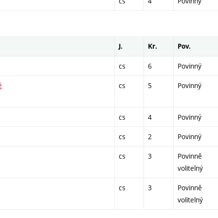
cs
4
Povinný
J.
Kr.
Pov.
cs
6
Povinný
ě
cs
5
Povinný
cs
4
Povinný
cs
2
Povinný
cs
3
Povinně
volitelný
cs
3
Povinně
volitelný