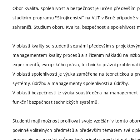
Obor Kvalita, spolehlivost a bezpečnost je určen především
studijním programu "Strojírenství“ na VUT v Brně případně v
zahraničí. Studium oboru Kvalita, bezpečnost a spolehlivost m
V oblasti kvality se studenti seznámí především s projek
managementem kvality procesů a s řízením nákladů na nízkou kv
experimentů, evropského práva, technicko-právní problematik
V oblasti spolehlivosti je výuka zaměřena na teoretickou a pr
systémy, údržbu a managementy spolehlivosti a údržby.
V oblasti bezpečnosti je výuka soustředěna na management r
funkční bezpečnost technických systémů.
Studenti mají možnost profilovat svoje vzdělání v tomto obo
povinně volitelných předmětů a především tématem své diplo
podporuje zpracování průmyslově orientovaných témat diplo