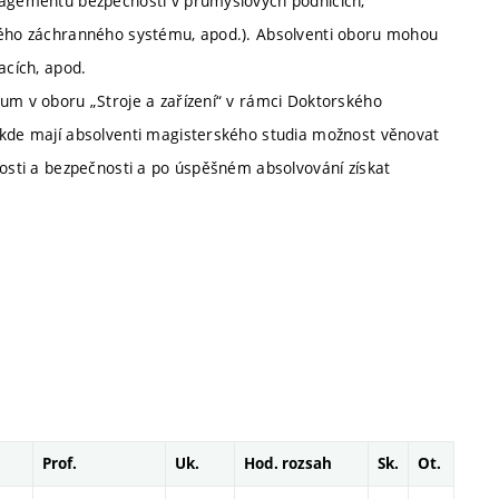
anagementu bezpečnosti v průmyslových podnicích,
aného záchranného systému, apod.). Absolventi oboru mohou
acích, apod.
ium v oboru „Stroje a zařízení“ v rámci Doktorského
, kde mají absolventi magisterského studia možnost věnovat
vosti a bezpečnosti a po úspěšném absolvování získat
Prof.
Uk.
Hod. rozsah
Sk.
Ot.