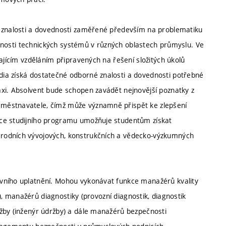
m znalosti a dovednosti zaměřené především na problematiku
pečnosti technických systémů v různých oblastech průmyslu. Ve
ajícím vzděláním připravených na řešení složitých úkolů
ia získá dostatečné odborné znalosti a dovednosti potřebné
xi. Absolvent bude schopen zavádět nejnovější poznatky z
městnavatele, čímž může významně přispět ke zlepšení
pce studijního programu umožňuje studentům získat
rodních vývojových, konstrukčních a vědecko-výzkumných
vního uplatnění. Mohou vykonávat funkce manažérů kvality
i), manažérů diagnostiky (provozní diagnostik, diagnostik
žby (inženýr údržby) a dále manažérů bezpečnosti