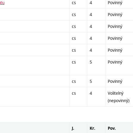
ntu
cs
4
Povinný
cs
4
Povinný
cs
4
Povinný
cs
4
Povinný
cs
4
Povinný
cs
5
Povinný
cs
5
Povinný
cs
4
Volitelný
(nepovinný)
J.
Kr.
Pov.