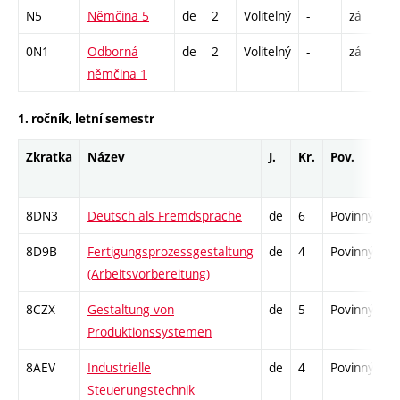
N5
Němčina 5
de
2
Volitelný
-
zá
C
0N1
Odborná
de
2
Volitelný
-
zá
C
němčina 1
1. ročník, letní semestr
Zkratka
Název
J.
Kr.
Pov.
P
8DN3
Deutsch als Fremdsprache
de
6
Povinný
-
8D9B
Fertigungsprozessgestaltung
de
4
Povinný
-
(Arbeitsvorbereitung)
8CZX
Gestaltung von
de
5
Povinný
-
Produktionssystemen
8AEV
Industrielle
de
4
Povinný
-
Steuerungstechnik