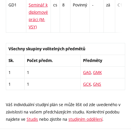
GD1
Seminář k
cs
8
Povinný
-
zá
C1 - 26
diplomové
práci (M-
VSY)
Všechny skupiny volitelných předmětů
Sk.
Počet předm.
Předměty
1
1
GA0
,
GMK
1
1
GCK
,
GNS
Váš individuální studijní plán se může lišit od zde uvedeného v
závislosti na vašem předcházejícím studiu. Konkrétní podobu
najdete ve
Studis
nebo zjistíte na
studijním oddělení
.