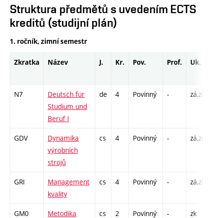
Struktura předmětů s uvedením ECTS
kreditů (studijní plán)
1. ročník, zimní semestr
Zkratka
Název
J.
Kr.
Pov.
Prof.
Uk.
H
r
N7
Deutsch für
de
4
Povinný
-
zá,zk
C
Studium und
Beruf I
GDV
Dynamika
cs
4
Povinný
-
zá,zk
P
výrobních
C
strojů
GRI
Management
cs
4
Povinný
-
zá,zk
P
kvality
C
GM0
Metodika
cs
2
Povinný
-
zk
P