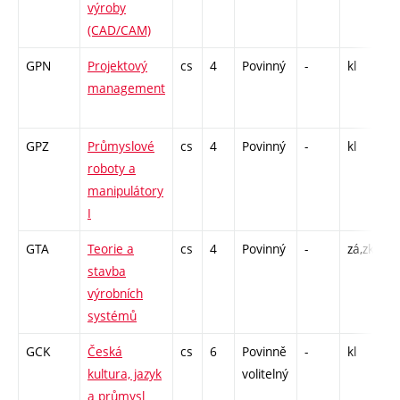
výroby
(CAD/CAM)
GPN
Projektový
cs
4
Povinný
-
kl
P 
management
C
1
GPZ
Průmyslové
cs
4
Povinný
-
kl
P 
roboty a
L 
manipulátory
I
GTA
Teorie a
cs
4
Povinný
-
zá,zk
P 
stavba
C
výrobních
2
systémů
GCK
Česká
cs
6
Povinně
-
kl
C
kultura, jazyk
volitelný
a průmysl