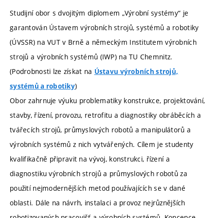
Studijní obor s dvojitým diplomem „Výrobní systémy“ je
garantován Ústavem výrobních strojů, systémů a robotiky
(ÚVSSR) na VUT v Brně a německým Institutem výrobních
strojů a výrobních systémů (IWP) na TU Chemnitz.
(Podrobnosti lze získat na
Ústavu výrobních strojů,
)
systémů a robotiky
Obor zahrnuje výuku problematiky konstrukce, projektování,
stavby, řízení, provozu, retrofitu a diagnostiky obráběcích a
tvářecích strojů, průmyslových robotů a manipulátorů a
výrobních systémů z nich vytvářených. Cílem je studenty
kvalifikačně připravit na vývoj, konstrukci, řízení a
diagnostiku výrobních strojů a průmyslových robotů za
použití nejmodernějších metod používajících se v dané
oblasti. Dále na návrh, instalaci a provoz nejrůznějších
robotizovaných pracovišť a výrobních systémů. Koncepce