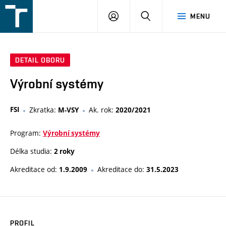
FSI
PŘIHLÁŠENÍ
HLEDAT
MENU
VUT
v
Brně
DETAIL OBORU
Výrobní systémy
FSI
Zkratka:
Ak. rok:
M-VSY
2020/2021
Program:
Výrobní systémy
Délka studia:
2 roky
Akreditace od:
Akreditace do:
1.9.2009
31.5.2023
PROFIL