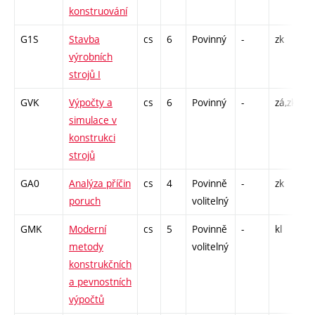
konstruování
G1S
Stavba
cs
6
Povinný
-
zk
P
výrobních
strojů I
GVK
Výpočty a
cs
6
Povinný
-
zá,zk
P
simulace v
C
konstrukci
5
strojů
GA0
Analýza příčin
cs
4
Povinně
-
zk
P
poruch
volitelný
GMK
Moderní
cs
5
Povinně
-
kl
C
metody
volitelný
5
konstrukčních
a pevnostních
výpočtů