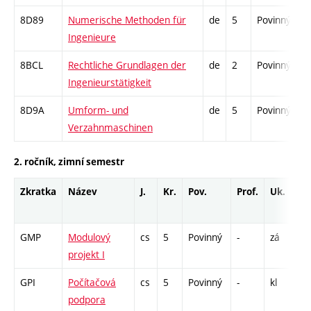
8D89
Numerische Methoden für
de
5
Povinný
-
Ingenieure
8BCL
Rechtliche Grundlagen der
de
2
Povinný
-
Ingenieurstätigkeit
8D9A
Umform- und
de
5
Povinný
-
Verzahnmaschinen
2. ročník, zimní semestr
Zkratka
Název
J.
Kr.
Pov.
Prof.
Uk.
H
r
GMP
Modulový
cs
5
Povinný
-
zá
C
projekt I
GPI
Počítačová
cs
5
Povinný
-
kl
C
podpora
5