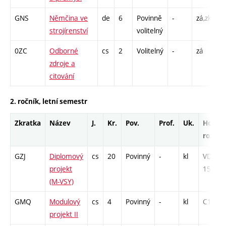
GNS
Němčina ve
de
6
Povinně
-
zá,zk
Cj
strojírenství
volitelný
0ZC
Odborné
cs
2
Volitelný
-
zá
C
zdroje a
1
citování
2. ročník, letní semestr
Zkratka
Název
J.
Kr.
Pov.
Prof.
Uk.
Hod.
rozsah
GZJ
Diplomový
cs
20
Povinný
-
kl
VD -
projekt
156
(M-VSY)
GMQ
Modulový
cs
4
Povinný
-
kl
C1 - 52
projekt II