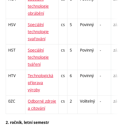
technologie
obrábění
HSV
Speciální
cs
5
Povinný
-
zá,zk
technologie
svařování
HST
Speciální
cs
5
Povinný
-
zá,zk
technologie
tváření
HTV
Technologická
cs
6
Povinný
-
zá,zk
příprava
výroby
0ZC
Odborné zdroje
cs
2
Volitelný
-
zá
a citování
2. ročník, letní semestr