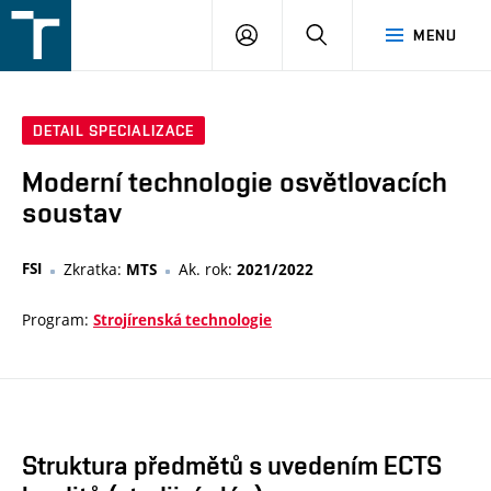
FSI
PŘIHLÁŠENÍ
HLEDAT
MENU
VUT
v
Brně
DETAIL SPECIALIZACE
Moderní technologie osvětlovacích
soustav
FSI
Zkratka:
Ak. rok:
MTS
2021/2022
Program:
Strojírenská technologie
Struktura předmětů s uvedením ECTS