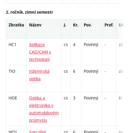
2. ročník, zimní semestr
Zkratka
Název
J.
Kr.
Pov.
Prof.
Uk.
HC1
Aplikace
cs
4
Povinný
-
zá,zk
CAD/CAM v
technologii
TIO
Inženýrská
cs
6
Povinný
-
zá,zk
optika
HOE
Optika a
cs
3
Povinný
-
kl
elektronika v
automobilovém
průmyslu
HO1
Speciální
cs
6
Povinný
-
zá,zk