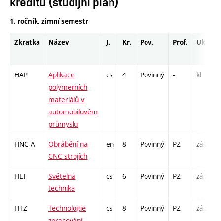
kreditů (studijní plán)
1. ročník, zimní semestr
Zkratka
Název
J.
Kr.
Pov.
Prof.
Uk.
HAP
Aplikace
cs
4
Povinný
-
kl
polymerních
materiálů v
automobilovém
průmyslu
HNC-A
Obrábění na
en
8
Povinný
PZ
zá,zk
CNC strojích
HLT
Světelná
cs
6
Povinný
PZ
zá,zk
technika
HTZ
Technologie
cs
8
Povinný
PZ
zá,zk
zpracování