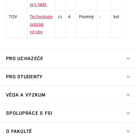
pro NMS
TOV
Technologie
cs
4
Povinný
-
kol
P - 13
optické
L - 26
výroby
PRO UCHAZEČE
Studuj strojní inženýrství
PRO STUDENTY
Nabídka studia
Předměty
Ambasadoři studia
VĚDA A VÝZKUM
Studijní programy
Přijímačky
Věda a výzkum na FSI
Studijní předpisy
SPOLUPRÁCE S FSI
Zápisy
Úspěchy výzkumu
Časový plán studia
Často kladené dotazy
Firemní spolupráce
Oblasti výzkumu
O FAKULTĚ
Pro prváky
Dny otevřených dveří