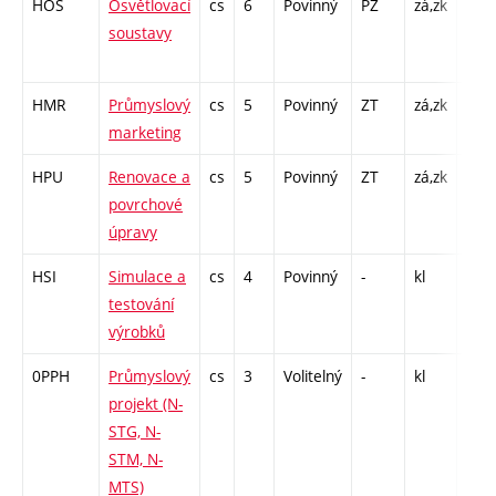
HOS
Osvětlovací
cs
6
Povinný
PZ
zá,zk
P - 
soustavy
L - 
CPP 
HMR
Průmyslový
cs
5
Povinný
ZT
zá,zk
P - 
marketing
C1 -
HPU
Renovace a
cs
5
Povinný
ZT
zá,zk
P - 
povrchové
L - 
úpravy
HSI
Simulace a
cs
4
Povinný
-
kl
P - 
testování
L - 2
výrobků
0PPH
Průmyslový
cs
3
Volitelný
-
kl
PX -
projekt (N-
120
STG, N-
STM, N-
MTS)