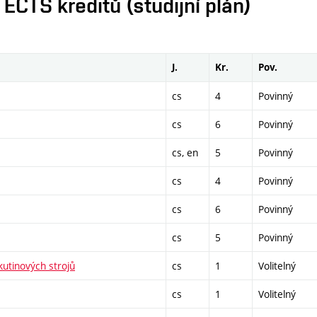
CTS kreditů (studijní plán)
J.
Kr.
Pov.
cs
4
Povinný
cs
6
Povinný
cs, en
5
Povinný
cs
4
Povinný
cs
6
Povinný
cs
5
Povinný
utinových strojů
cs
1
Volitelný
cs
1
Volitelný