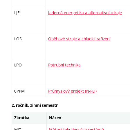
LJE
Jaderná energetika a alternativní zdroje
LOS
Oběhové stroje a chladící zařízení
LPO
Potrubní technika
0PPM
Průmyslový projekt (N-FLI)
2. ročník, zimní semestr
Zkratka
Název
MIT
Měření tekutinových systémů