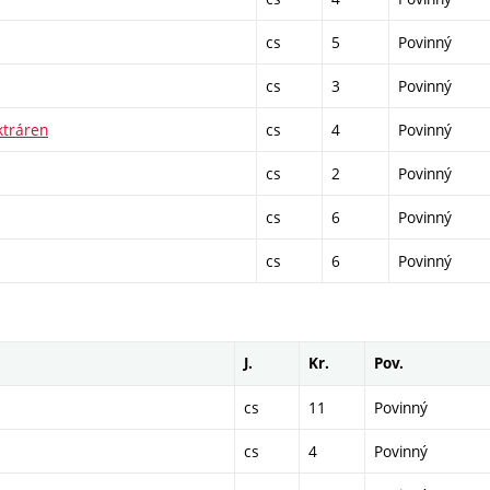
cs
5
Povinný
cs
3
Povinný
ktráren
cs
4
Povinný
cs
2
Povinný
cs
6
Povinný
cs
6
Povinný
J.
Kr.
Pov.
cs
11
Povinný
cs
4
Povinný