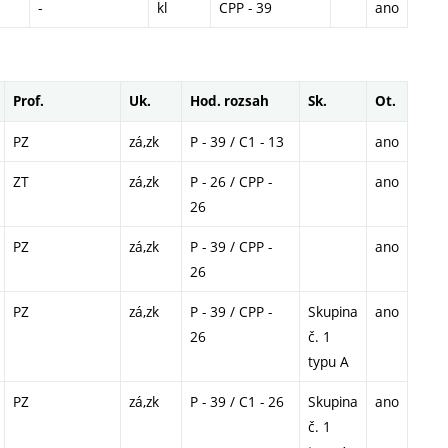
-
kl
CPP - 39
ano
Prof.
Uk.
Hod. rozsah
Sk.
Ot.
PZ
zá,zk
P - 39 / C1 - 13
ano
ZT
zá,zk
P - 26 / CPP -
ano
26
PZ
zá,zk
P - 39 / CPP -
ano
26
PZ
zá,zk
P - 39 / CPP -
Skupina
ano
26
č. 1
typu A
PZ
zá,zk
P - 39 / C1 - 26
Skupina
ano
č. 1