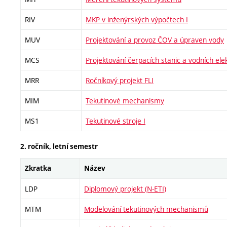
RIV
MKP v inženýrských výpočtech I
MUV
Projektování a provoz ČOV a úpraven vody
MCS
Projektování čerpacích stanic a vodních ele
MRR
Ročníkový projekt FLI
MIM
Tekutinové mechanismy
MS1
Tekutinové stroje I
2. ročník, letní semestr
Zkratka
Název
LDP
Diplomový projekt (N-ETI)
MTM
Modelování tekutinových mechanismů