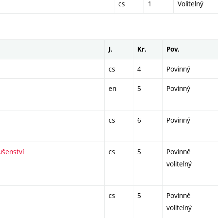
cs
1
Volitelný
J.
Kr.
Pov.
cs
4
Povinný
en
5
Povinný
cs
6
Povinný
ušenství
cs
5
Povinně
volitelný
cs
5
Povinně
volitelný