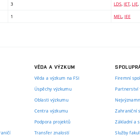
3
LDS
,
IET
,
LJE
,
1
MEL
,
IEE
VĚDA A VÝZKUM
SPOLUPRÁ
Věda a výzkum na FSI
Firemní spo
Úspěchy výzkumu
Partnerství
Oblasti výzkumu
Nejvýznamně
Centra výzkumu
Zahraniční 
Podpora projektů
Základní a s
aničí
Transfer znalostí
Služby fakul