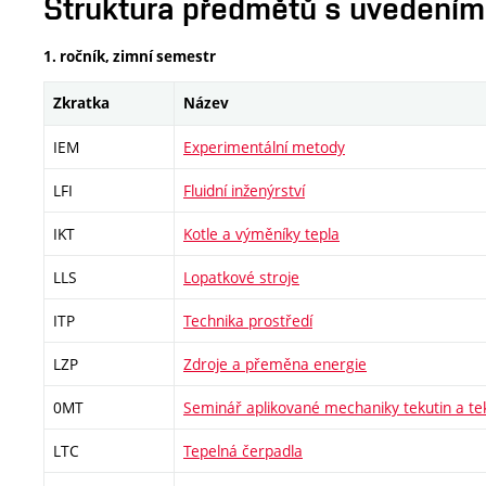
Struktura předmětů s uvedením E
1. ročník, zimní semestr
Zkratka
Název
IEM
Experimentální metody
LFI
Fluidní inženýrství
IKT
Kotle a výměníky tepla
LLS
Lopatkové stroje
ITP
Technika prostředí
LZP
Zdroje a přeměna energie
0MT
Seminář aplikované mechaniky tekutin a tek
LTC
Tepelná čerpadla