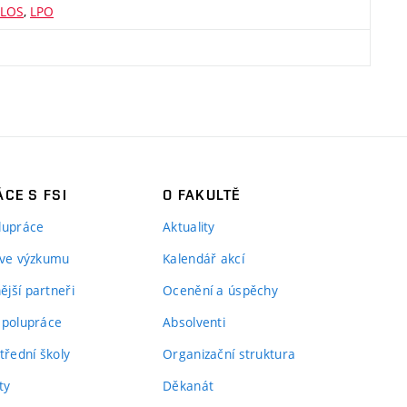
LOS
,
LPO
CE S FSI
O FAKULTĚ
lupráce
Aktuality
 ve výzkumu
Kalendář akcí
jší partneři
Ocenění a úspěchy
spolupráce
Absolventi
třední školy
Organizační struktura
ty
Děkanát