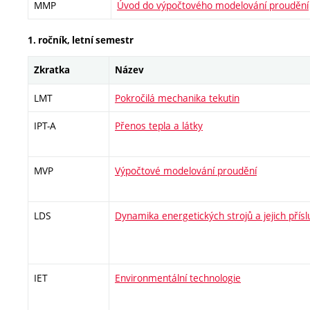
MMP
Úvod do výpočtového modelování proudění
1. ročník, letní semestr
Zkratka
Název
LMT
Pokročilá mechanika tekutin
IPT-A
Přenos tepla a látky
MVP
Výpočtové modelování proudění
LDS
Dynamika energetických strojů a jejich přísl
IET
Environmentální technologie