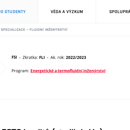
RO STUDENTY
VĚDA A VÝZKUM
SPOLUPRÁ
 SPECIALIZACE – FLUIDNÍ INŽENÝRSTVÍ
FSI
Zkratka:
Ak. rok:
FLI
2022/2023
Program:
Energetické a termofluidní inženýrství