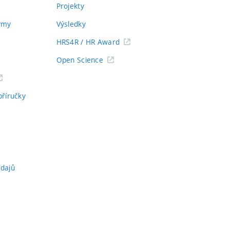
Projekty
týmy
Výsledky
HRS4R / HR Award
Open Science
příručky
údajů