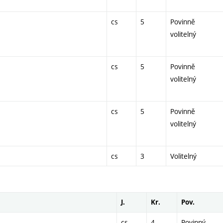
cs
5
Povinně
volitelný
cs
5
Povinně
volitelný
cs
5
Povinně
volitelný
cs
3
Volitelný
J.
Kr.
Pov.
cs
4
Povinný