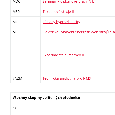
MD6
Seminář k diplomové práci (N-ETI)
MS2
Tekutinové stroje II
MZH
Základy hydroelasticity
MEL
Elektrické vybavení energetických strojů a z
IEE
Experimentální metody II
7AZM
Technická angličtina pro NMS
Všechny skupiny volitelných předmětů
Sk.