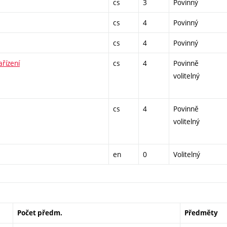
cs
3
Povinný
cs
4
Povinný
cs
4
Povinný
ařízení
cs
4
Povinně
volitelný
cs
4
Povinně
volitelný
en
0
Volitelný
Počet předm.
Předměty