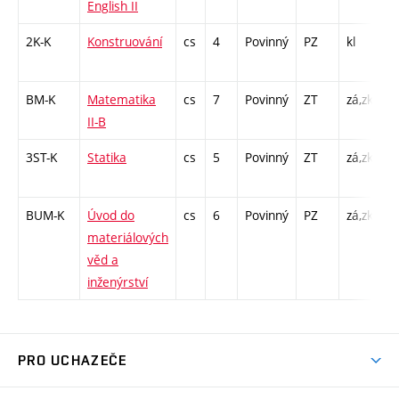
English II
/ 
2K-K
Konstruování
cs
4
Povinný
PZ
kl
K
/ 
BM-K
Matematika
cs
7
Povinný
ZT
zá,zk
K
II-B
/ 
3ST-K
Statika
cs
5
Povinný
ZT
zá,zk
K
/ 
BUM-K
Úvod do
cs
6
Povinný
PZ
zá,zk
K
materiálových
/ 
věd a
/ 
inženýrství
PRO UCHAZEČE
Studuj strojní inženýrství