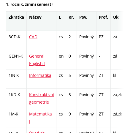
1. ročník, zimní semestr
Zkratka
Název
J.
Kr.
Pov.
Prof.
Uk.
Ho
ro
3CD-K
CAD
cs
2
Povinný
PZ
zá
KK 
K -
GEN1-K
General
en
0
Povinný
-
zá
KK 
English I
/ K
1IN-K
Informatika
cs
5
Povinný
ZT
kl
KK 
/ K
1KD-K
Konstruktivní
cs
5
Povinný
ZT
zá,zk
KK 
geometrie
/ K
1M-K
Matematika
cs
9
Povinný
ZT
zá,zk
KK 
I
/ K