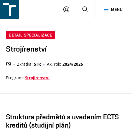
FSI
PŘIHLÁŠENÍ
HLEDAT
MENU
VUT
v
Brně
DETAIL SPECIALIZACE
Strojírenství
FSI
Zkratka:
Ak. rok:
STR
2024/2025
Program:
Strojírenství
Struktura předmětů s uvedením ECTS
kreditů (studijní plán)