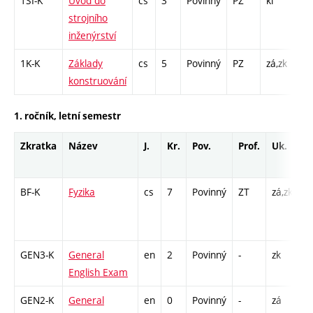
1SI-K
Úvod do
cs
3
Povinný
PZ
kl
KK 
strojního
K -
inženýrství
1K-K
Základy
cs
5
Povinný
PZ
zá,zk
KK 
konstruování
/ K
1. ročník, letní semestr
Zkratka
Název
J.
Kr.
Pov.
Prof.
Uk.
H
r
BF-K
Fyzika
cs
7
Povinný
ZT
zá,zk
K
/ 
/ 
GEN3-K
General
en
2
Povinný
-
zk
K 
English Exam
GEN2-K
General
en
0
Povinný
-
zá
K