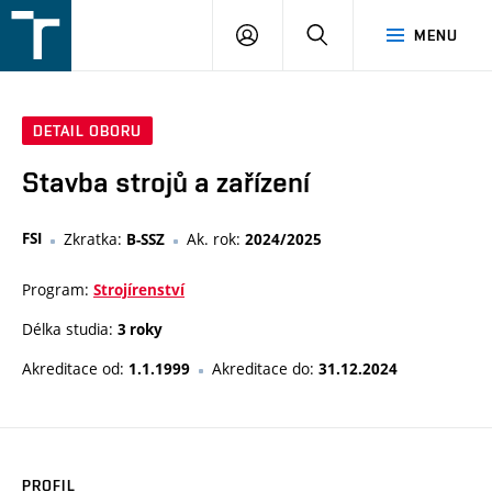
FSI
PŘIHLÁŠENÍ
HLEDAT
MENU
VUT
v
Brně
DETAIL OBORU
Stavba strojů a zařízení
FSI
Zkratka:
Ak. rok:
B-SSZ
2024/2025
Program:
Strojírenství
Délka studia:
3 roky
Akreditace od:
Akreditace do:
1.1.1999
31.12.2024
PROFIL