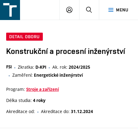
FSI
PŘIHLÁŠENÍ
HLEDAT
MENU
VUT
v
Brně
DETAIL OBORU
Konstrukční a procesní inženýrství
FSI
Zkratka:
Ak. rok:
D-KPI
2024/2025
Zaměření:
Energetické inženýrství
Program:
Stroje a zařízení
Délka studia:
4 roky
Akreditace od:
Akreditace do:
31.12.2024